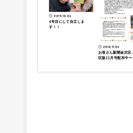
2019.10.04
4年目にして自立しま
す！！
2018.11.04
お母さん新聞金沢区
区版11月号配布中〜