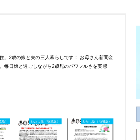
住。2歳の娘と夫の三人暮らしです！ お母さん新聞金
。毎日娘と過ごしながら2歳児のパワフルさを実感
域版）
わたし版（地域版）
わたし版（地域版）