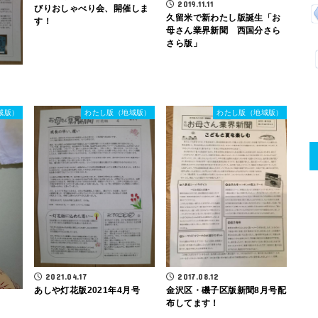
2019.11.11
びりおしゃべり会、開催しま
久留米で新わたし版誕生「お
す！
母さん業界新聞 西国分さら
さら版」
域版）
わたし版（地域版）
わたし版（地域版）
2021.04.17
2017.08.12
あしや灯花版2021年4月号
金沢区・磯子区版新聞8月号配
布してます！