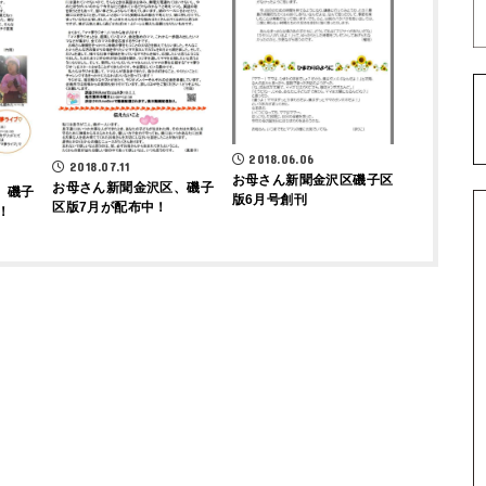
2018.06.06
2018.07.11
お母さん新聞金沢区磯子区
お母さん新聞金沢区、磯子
、磯子
版6月号創刊
区版7月が配布中！
！