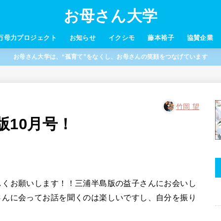
お母さん大学
万母力プロジェクト
お知らせ
イクシモ
藤本裕子
協賛企業
お母さん大学は、“孤育て”をなくし、お母さんの笑顔をつなげています
竹岡 望
版10月号！
しくお願いします！！三浦半島版の益子さんにお会いし
さんに会ってお話を聞くのは楽しいですし、自分を振り