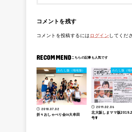
コメントを残す
コメントを投稿するには
ログイン
してくだ
RECOMMEND
わたし版（地域版）
わたし版（地
2019.02.06
2018.07.02
北大阪しまママ版2019.
折々おしゃべり会in大牟田
号❣️