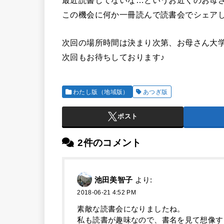
最近読書してないな…というお近くのお母
この機会に何か一冊読んで読書会でシェア
次回の場所時間は決まり次第、お母さん大学
次回もお待ちしております♪
わたし版（地域版）
あつぎ版
ポスト
2件のコメント
池田美智子
より:
2018-06-21 4:52 PM
素敵な読書会になりましたね。
私も読書が趣味なので、書名を見て想像す