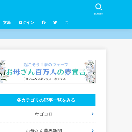
SEARCH
支局
ログイン
各カテゴリの記事一覧をみる
母ゴコロ
お母さん業界新聞