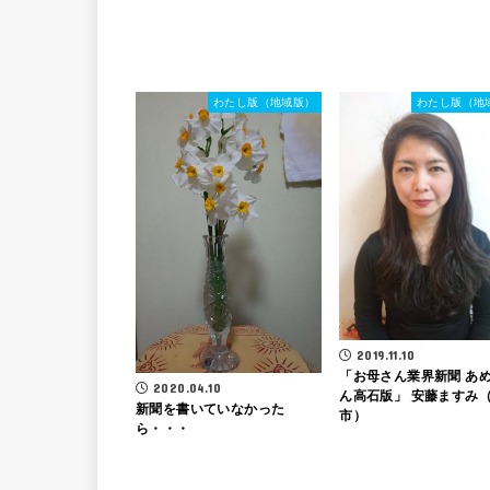
わたし版（地域版）
わたし版（地
2019.11.10
「お母さん業界新聞 あ
2020.04.10
ん高石版」 安藤ますみ
新聞を書いていなかった
市）
ら・・・