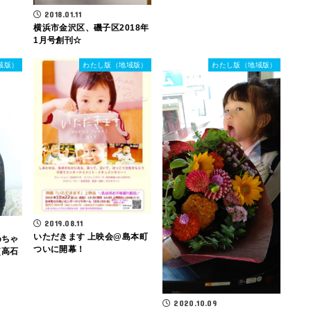
2018.01.11
横浜市金沢区、磯子区2018年
1月号創刊☆
域版）
わたし版（地域版）
わたし版（地域版）
2019.08.11
いただきます 上映会@島本町
めちゃ
ついに開幕！
（高石
2020.10.09