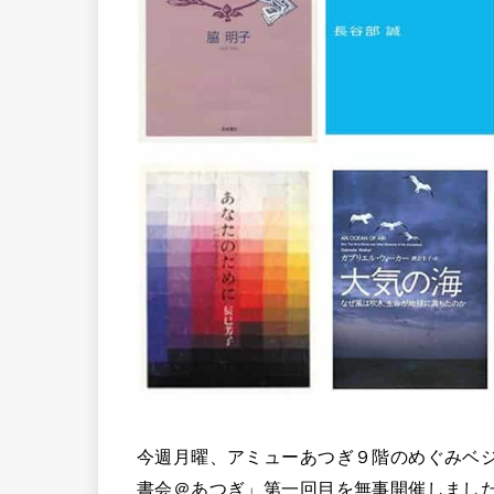
今週月曜、アミューあつぎ９階のめぐみベ
書会＠あつぎ」第一回目を無事開催しまし