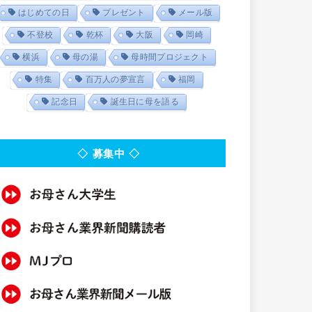
はじめての日
プレゼント
メール版
不登校
乾杯
大阪
岡崎
横浜
母の湯
母時間プロジェクト
特集
百万人の夢宣言
福岡
記念日
誕生日に母を語る
◇ 募集中 ◇