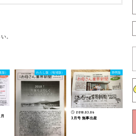
さい。
域版）
わたし版（地域版）
静岡版
2018.03.06
2月
3月号 無事出産