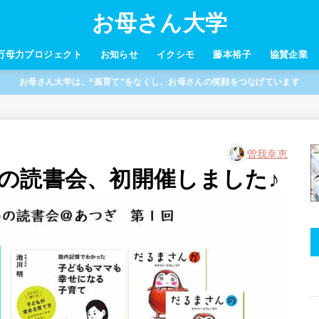
お母さん大学
万母力プロジェクト
お知らせ
イクシモ
藤本裕子
協賛企業
お母さん大学は、“孤育て”をなくし、お母さんの笑顔をつなげています
曽我幸恵
の読書会、初開催しました♪