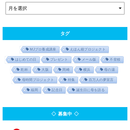
タグ
MJプロ養成講座
えほん箱プロジェクト
はじめての日
プレゼント
メール版
不登校
乾杯
大阪
岡崎
横浜
母の湯
母時間プロジェクト
特集
百万人の夢宣言
福岡
記念日
誕生日に母を語る
◇ 募集中 ◇