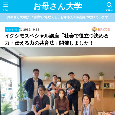
お母さん大学
MENU
SEARCH
お母さん大学は、“孤育て”をなくし、お母さんの笑顔をつなげています
2023.10.25
植地宏美
イクシモ
イクシモスペシャル講座「社会で役立つ決める
力・伝える力の共育法」開催しました！