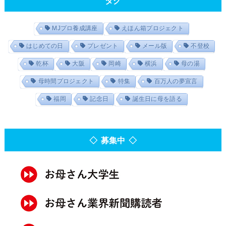
タグ
MJプロ養成講座
えほん箱プロジェクト
はじめての日
プレゼント
メール版
不登校
乾杯
大阪
岡崎
横浜
母の湯
母時間プロジェクト
特集
百万人の夢宣言
福岡
記念日
誕生日に母を語る
◇ 募集中 ◇