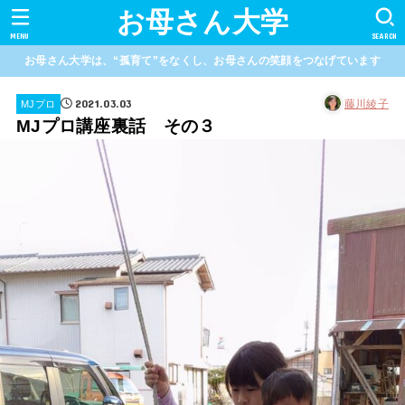
お母さん大学
MENU
SEARCH
お母さん大学は、“孤育て”をなくし、お母さんの笑顔をつなげています
2021.03.03
藤川綾子
MJプロ
MJプロ講座裏話 その３