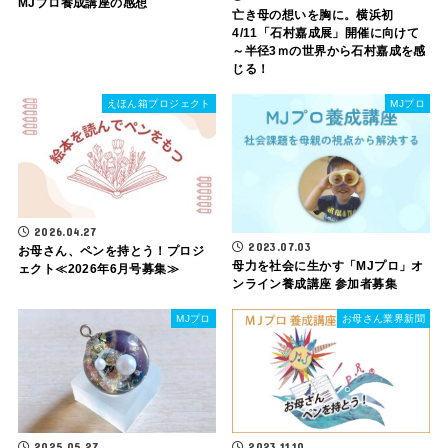
MJプロ養成講座の感想
亡き母の想いを胸に。横浜初
4/11「石村嘉成展」開催に向けて
～半径3ｍの世界から石村嘉成を感
じる！
えほん箱プロジェクト
MJプロ
2026.04.27
2023.07.03
お母さん、ペンを持とう！プロジ
母力を社会に生かす「MJプロ」オ
ェクト≪2026年6月号募集≫
ンライン養成講座 参加者募集
MJプロ
お母さん業界新聞
2025.05.27
2023.11.10