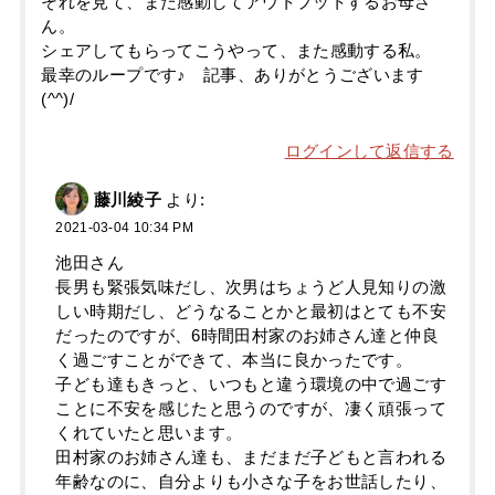
それを見て、また感動してアウトプットするお母さ
ん。
シェアしてもらってこうやって、また感動する私。
最幸のループです♪ 記事、ありがとうございます
(^^)/
ログインして返信する
藤川綾子
より:
2021-03-04 10:34 PM
池田さん
長男も緊張気味だし、次男はちょうど人見知りの激
しい時期だし、どうなることかと最初はとても不安
だったのですが、6時間田村家のお姉さん達と仲良
く過ごすことができて、本当に良かったです。
子ども達もきっと、いつもと違う環境の中で過ごす
ことに不安を感じたと思うのですが、凄く頑張って
くれていたと思います。
田村家のお姉さん達も、まだまだ子どもと言われる
年齢なのに、自分よりも小さな子をお世話したり、