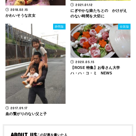
2021.01.12
2018.02.15
にぎやかな娘たちとの かけがえ
かわいそうな次女
のない時間を大切に
静岡版
全国版
2020.05.15
【ROSE 特集】お母さん大学
ハ・ハ・コ・ミ NEWS
2017.09.17
血の繋がりのない父と子
ABOUT US