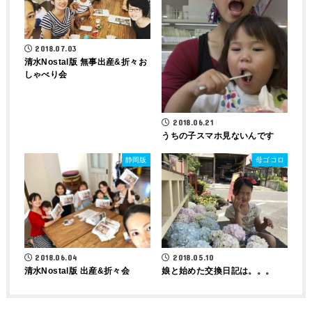
2018.07.03
清水Nostal版 無事出産&折々お
しゃべり会
2018.06.21
うちの子スマホ見ないんです
静岡版
母ゴコロ
2018.05.10
2018.06.04
娘と始めた交換日記は。。。
清水Nostal版 出産&折々会