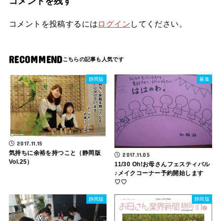
コメントを残す
コメントを投稿するには
ログイン
してください。
RECOMMEND
静岡版
募集
2017.11.15
気持ちに余裕を持つこと（静岡版
2017.11.05
Vol.25）
11/30 Oh!お母さんフェスティバル
♪メイクコーナー予約開始します
♡♡
静岡版
静岡版