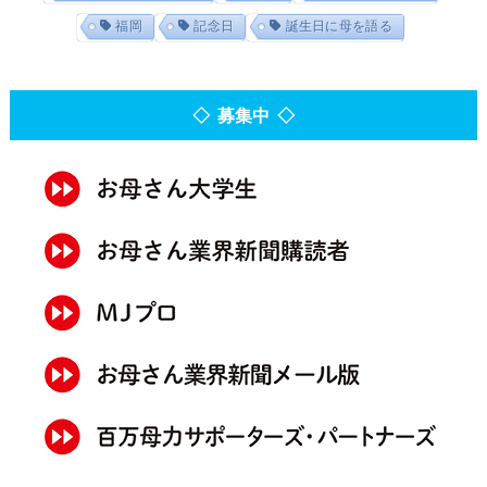
福岡
記念日
誕生日に母を語る
◇ 募集中 ◇