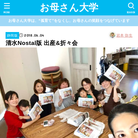
お母さん大学
MENU
SEARCH
お母さん大学は、“孤育て”をなくし、お母さんの笑顔をつなげています
2018.06.04
岩本 弥生
静岡版
清水Nostal版 出産&折々会