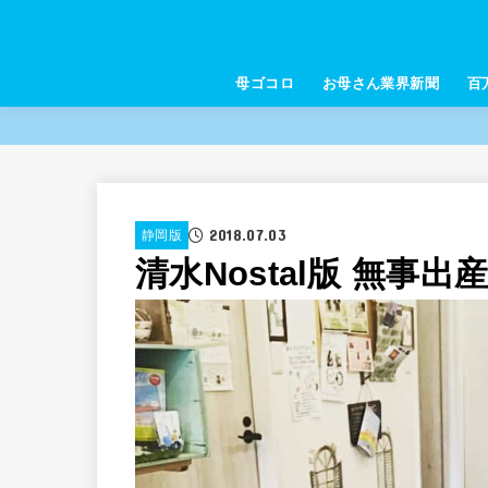
母ゴコロ
お母さん業界新聞
百
2018.07.03
静岡版
清水Nostal版 無事