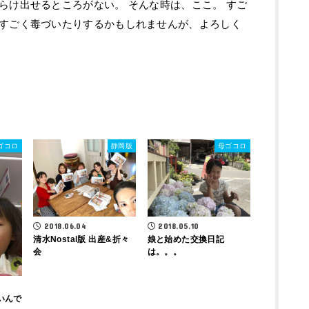
らけ出せるところがない。 そんな時は、ここ。 すご
すごく毒づいたりするかもしれませんが、よろしく
ゴコロ
静岡版
母ゴコロ
2018.05.10
2018.06.04
娘と始めた交換日記
清水Nostal版 出産&折々
は。。。
会
いんで