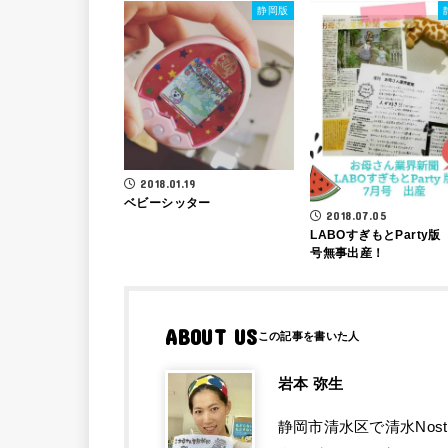
静岡版
2018.01.19
ベビーシッター
2018.07.05
LABOすぎもとParty版
号無事出産！
ABOUT US
岩本 弥生
静岡市清水区で清水Nos