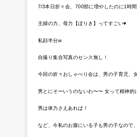
7/3本日折々会、700部に増やしたのに1時
主婦の力、母力【ぼりき】ってすごい♥︎
私顔半分w
自撮り集合写真のセンス無し！
今回の折々おしゃべり会は、男の子育児、
男とにそーいうのないわ〜〜 女って精神的
男は体力さえあれば！
など、今私のお腹にいる子も男の子なので、