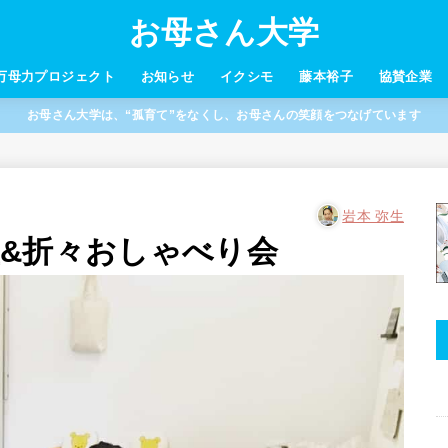
お母さん大学
万母力プロジェクト
お知らせ
イクシモ
藤本裕子
協賛企業
お母さん大学は、“孤育て”をなくし、お母さんの笑顔をつなげています
岩本 弥生
出産&折々おしゃべり会