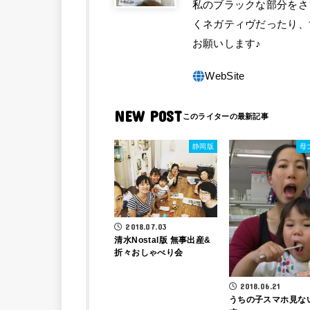
私のブラックな部分をさ
くネガティヴだったり、
お願いします♪
NEW POST
静岡版
母
2018.07.03
清水Nostal版 無事出産&
折々おしゃべり会
2018.06.21
うちの子スマホ見な