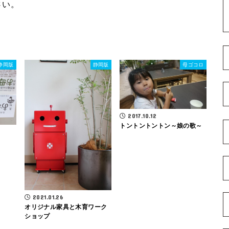
さい。
静岡版
静岡版
母ゴコロ
2017.10.12
トントントントン～娘の歌～
2021.01.26
オリジナル家具と木育ワーク
ショップ