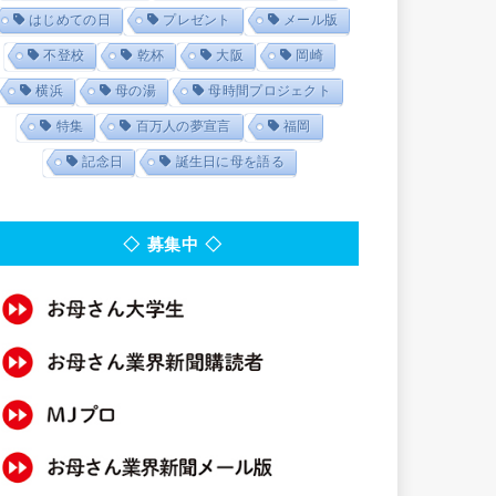
はじめての日
プレゼント
メール版
不登校
乾杯
大阪
岡崎
横浜
母の湯
母時間プロジェクト
特集
百万人の夢宣言
福岡
記念日
誕生日に母を語る
◇ 募集中 ◇