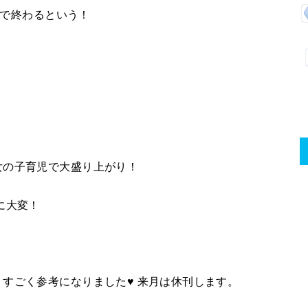
間で終わるという！
女の子育児で大盛り上がり！
に大変！
すごく参考になりました♥︎ 来月は休刊します。