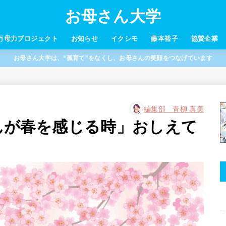
お母さん大学
万母力プロジェクト
お知らせ
イクシモ
藤本裕子
協賛企業
お母さん大学は、“孤育て”をなくし、お母さんの笑顔をつなげています
編集部 青柳 真美
さんが春を感じる時」おしえて