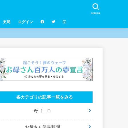
SEARCH
支局
ログイン
各カテゴリの記事一覧をみる
母ゴコロ
お母さん業界新聞