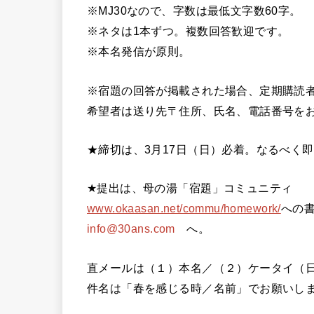
※
MJ30
なので、字数は最低文字数
60
字。
※ネタは
1
本ずつ。複数回答歓迎です。
※本名発信が原則。
※宿題の回答が掲載された場合、定期購読
希望者は送り先〒住所、氏名、電話番号を
★締切は、
3
月
17
日（日）必着。なるべく即
★
提出は、母の湯「宿題」コミュニティ
www.okaasan.net/commu/homework/
への
info@30ans.com
へ。
直メールは（１）本名／（２）ケータイ（
件名は「春を感じる時／名前」でお願いし