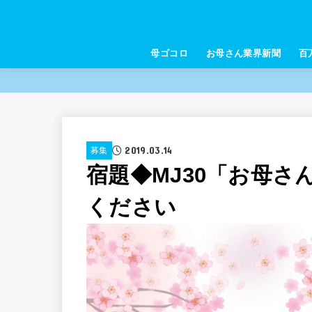
母ゴコロ
お母さん業界新聞
百
2019.03.14
募集
宿題◆MJ30「お母
ください