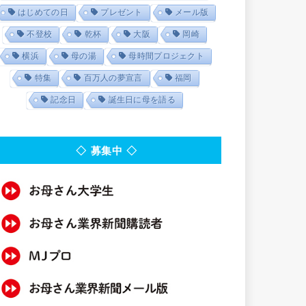
はじめての日
プレゼント
メール版
不登校
乾杯
大阪
岡崎
横浜
母の湯
母時間プロジェクト
特集
百万人の夢宣言
福岡
記念日
誕生日に母を語る
◇ 募集中 ◇