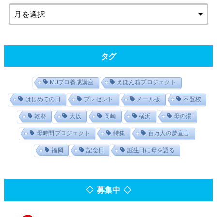
タグ
MJプロ養成講座
えほん箱プロジェクト
はじめての日
プレゼント
メール版
不登校
乾杯
大阪
岡崎
横浜
母の湯
母時間プロジェクト
特集
百万人の夢宣言
福岡
記念日
誕生日に母を語る
◇ 募集中 ◇