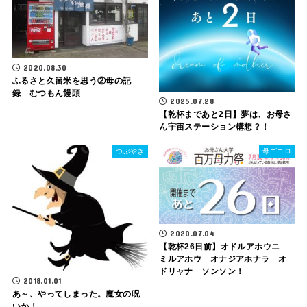
2020.08.30
ふるさと久留米を思う②母の記
録 むつもん饅頭
2025.07.28
【乾杯まであと2日】夢は、お母さ
ん宇宙ステーション構想？！
つぶやき
母ゴコロ
2020.07.04
【乾杯26日前】オドルアホウニ
ミルアホウ オナジアホナラ オ
ドリャナ ソンソン！
2018.01.01
あ～、やってしまった。魔女の呪
いか！