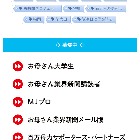
母時間プロジェクト
特集
百万人の夢宣言
福岡
記念日
誕生日に母を語る
◇ 募集中 ◇