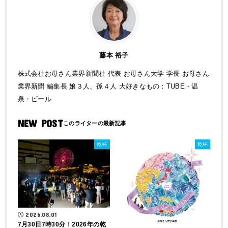
藤本 裕子
株式会社お母さん業界新聞社 代表 お母さん大学 学長 お母さん
業界新聞 編集長 娘３人、孫４人 大好きなもの：TUBE・温
泉・ビール
NEW POST
乾杯
乾杯
2026.08.01
7月30日7時30分！2026年の乾