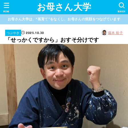
お母さん大学
MENU
SEARCH
お母さん大学は、“孤育て”をなくし、お母さんの笑顔をつなげています
2025.10.30
藤本 裕子
つぶやき
「せっかくですから」おすそ分けです