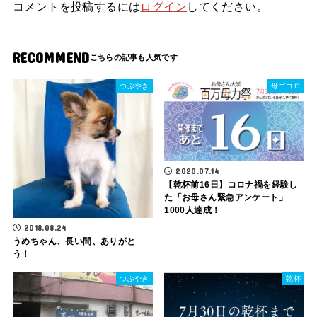
コメントを投稿するには
ログイン
してください。
RECOMMEND
つぶやき
母ゴコロ
2020.07.14
【乾杯前16日】コロナ禍を経験し
た「お母さん緊急アンケート」
1000人達成！
2018.08.24
うめちゃん、長い間、ありがと
う！
つぶやき
乾杯