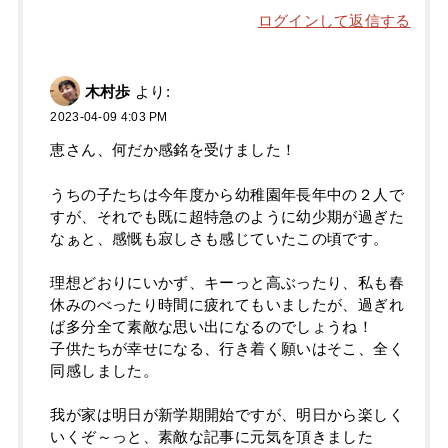
ログインして返信する
木村歩
より:
2023-04-09 4:03 PM
恵さん、何だか感銘を受けました！
うちの子たちは今年度から幼稚園年長年中の２人で
すが、それでも既に超特急のように幼少期が過ぎた
なぁと、感慨も寂しさも感じていたこの頃です。
理想どおりにいかず、キーっと高ぶったり、私も春
休みのべったり時間に疲れてもいましたが、過ぎれ
ば多分全て素敵な思い出になるのでしょうね！
子供たちが幸せになる、行き着く願いはそこ、全く
同感しました。
我が家は明日が新学期開始ですが、明日から楽しく
いくぞ～っと、素敵な記事に元気を頂きました