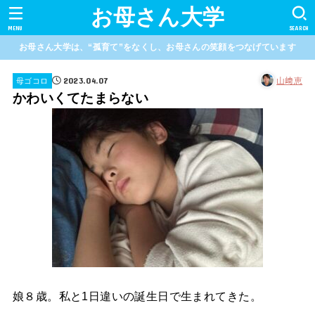
お母さん大学
MENU
SEARCH
お母さん大学は、“孤育て”をなくし、お母さんの笑顔をつなげています
2023.04.07
山﨑恵
母ゴコロ
かわいくてたまらない
娘８歳。私と1日違いの誕生日で生まれてきた。