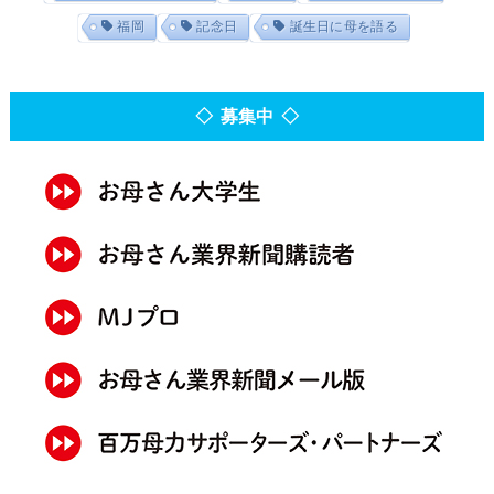
福岡
記念日
誕生日に母を語る
◇ 募集中 ◇