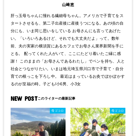
山﨑恵
肝っ玉母ちゃんに憧れる繊細母ちゃん。アメリカで子育てをス
タートさせるも、第二子出産後に産後うつになる。あの頃の自
分にも、いま同じ思いをしている お母さんにも言ってあげた
い。「いろいろあるけど、それでも大丈夫だよ」って。数年
前、夫の実家の横須賀にあるカフェでお母さん業界新聞を手に
とる。 配ってくれた人がいて、ここにたどり着いたご縁に感
謝！ このままの「お母さんであるわたし」でペンを持ち、人と
社会とつながりたい。いまは地元埼玉県川口市で子育て・自分
育ての根っこを下ろし中。 最近はまっているお灸でぽかぽかす
るのが至福の時。子ども/小6男、小3女
NEW POST
母ゴコロ
母ゴコロ