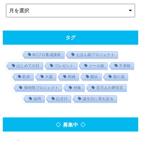
タグ
MJプロ養成講座
えほん箱プロジェクト
はじめての日
プレゼント
メール版
不登校
乾杯
大阪
岡崎
横浜
母の湯
母時間プロジェクト
特集
百万人の夢宣言
福岡
記念日
誕生日に母を語る
◇ 募集中 ◇