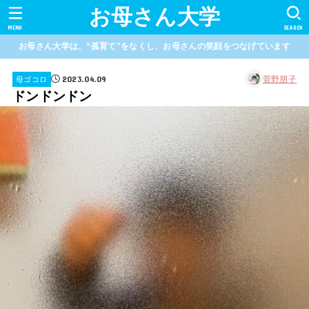
お母さん大学
MENU
SEARCH
お母さん大学は、“孤育て”をなくし、お母さんの笑顔をつなげています
2023.04.09
菅野朋子
母ゴコロ
ドンドンドン