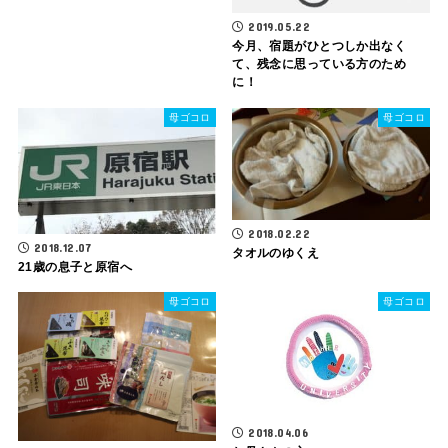
2019.05.22
今月、宿題がひとつしか出なく
て、残念に思っている方のため
に！
母ゴコロ
母ゴコロ
2018.02.22
2018.12.07
タオルのゆくえ
21歳の息子と原宿へ
母ゴコロ
母ゴコロ
2018.04.06