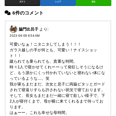
ポスト
シェア
送る
6件のコメント
脇門比呂子
より:
2023-04-09 8:54 AM
可愛いなぁ！ニタニタしてしまう！！！
ガラス越しの手が何とも、可愛い！ナイスショッ
ト！！
蹴られても乗られても、貴重な時間。
時々1人で寝かせてくれーーって発狂しそうになるけ
ど、もう誰かにくっ付かれていないと寝れない体にな
っているような…。笑
我が家もまだまだ、次女と息子に両脇ピタッとガード
されて寝返りすらも許されない状況で寝ております。
そして、長女もまだまだ一緒に寝て欲しい様子で、下
2人が寝付くまで、母が横に来てくれるまで待ってお
ります。
はぁーー。これも幸せな母時間。