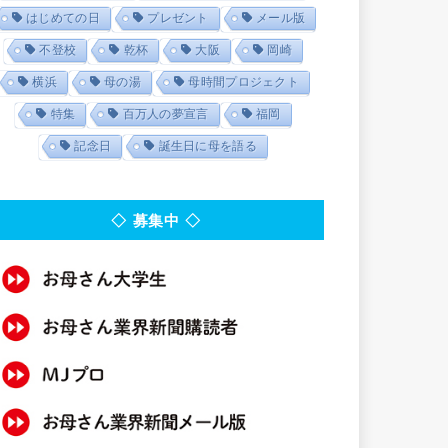
はじめての日
プレゼント
メール版
不登校
乾杯
大阪
岡崎
横浜
母の湯
母時間プロジェクト
特集
百万人の夢宣言
福岡
記念日
誕生日に母を語る
◇ 募集中 ◇