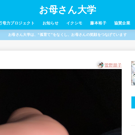
お母さん大学
万母力プロジェクト
お知らせ
イクシモ
藤本裕子
協賛企業
お母さん大学は、“孤育て”をなくし、お母さんの笑顔をつなげています
菅野朋子