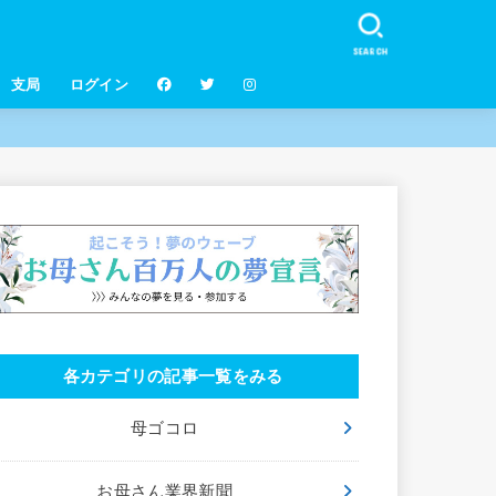
SEARCH
支局
ログイン
各カテゴリの記事一覧をみる
母ゴコロ
お母さん業界新聞