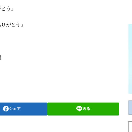
がとう」
ありがとう」
間
シェア
送る