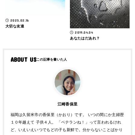
2025.02.16
大切な友達
2019.04.04
あなたはだあれ？
ABOUT US
江崎香保里
福岡は久留米市の香保里（かおり）です。 いつの間にか主婦歴
１０年越えて 子供４人。 「ベテランね！」って言われるけれ
ど、いえいえいつでもどの子も新鮮で。分からないことばかり