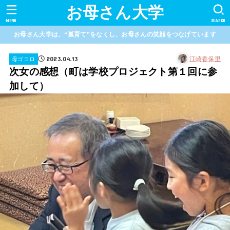
お母さん大学
MENU
SEARCH
お母さん大学は、“孤育て”をなくし、お母さんの笑顔をつなげています
2023.04.13
江崎香保里
母ゴコロ
次女の感想（町は学校プロジェクト第１回に参
加して）