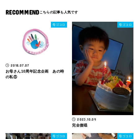
RECOMMEND
母ゴコロ
母ゴコロ
2018.07.07
お母さん10周年記念企画 あの時
の私⑤
2023.10.09
完全復唱
母ゴコロ
母ゴコロ