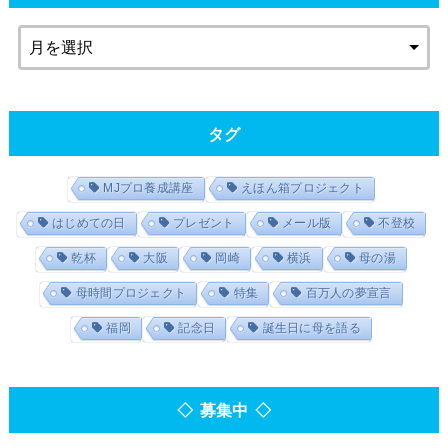
タグ
MJプロ養成講座
えほん箱プロジェクト
はじめての日
プレゼント
メール版
不登校
乾杯
大阪
岡崎
横浜
母の湯
母時間プロジェクト
特集
百万人の夢宣言
福岡
記念日
誕生日に母を語る
◇ 募集中 ◇