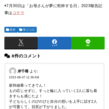
◉7月30日は「お母さんが夢に乾杯する日」2023報告記
事は
コチラ
乾杯
母ゴコロ
ポスト
シェア
送る
8件のコメント
岸千尋
より:
2023-08-07 11:36 AM
新幹線乗ってきてん！
もの応じせずに、すっと輪に入っていく2人に落ち着
きすらも感じたよ！
子どもらしくのびのびと自分の想いを上手に話す2人
が可愛くて、目尻が下がりました。