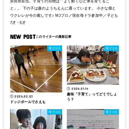
奈良県在住。子育ての目標は「よく動く心と体を育てるこ
と」。 下の子は森のようちえんに通っています。 小さな畑と
ウクレレが今の癒しです♪ MJプロ／現在母ドラ参加中／子ども
7才・5才
NEW POST
母ゴコロ
母ゴコロ
2026.01.14
趣味「子育て」ってどうでしょ
2026.02.03
う？
ドッジボールでさえも
母ゴコロ
母ゴコロ