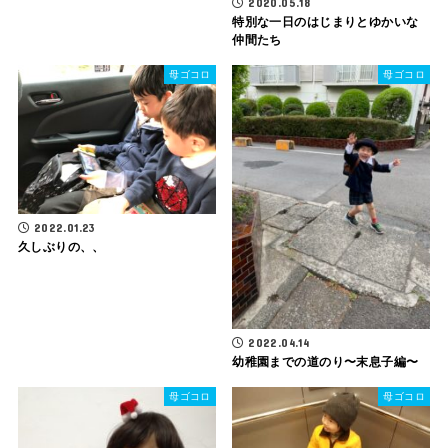
2020.05.18
特別な一日のはじまりとゆかいな
仲間たち
母ゴコロ
母ゴコロ
2022.01.23
久しぶりの、、
2022.04.14
幼稚園までの道のり〜末息子編〜
母ゴコロ
母ゴコロ