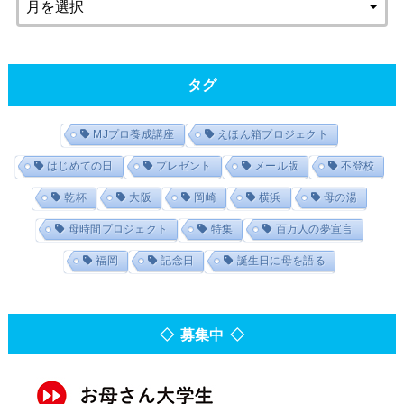
タグ
MJプロ養成講座
えほん箱プロジェクト
はじめての日
プレゼント
メール版
不登校
乾杯
大阪
岡崎
横浜
母の湯
母時間プロジェクト
特集
百万人の夢宣言
福岡
記念日
誕生日に母を語る
◇ 募集中 ◇