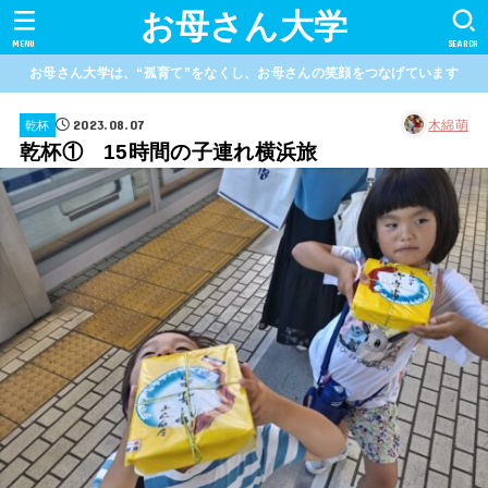
お母さん大学
MENU
SEARCH
お母さん大学は、“孤育て”をなくし、お母さんの笑顔をつなげています
2023.08.07
木綿萌
乾杯
乾杯① 15時間の子連れ横浜旅