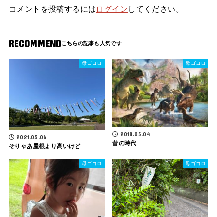
コメントを投稿するには
ログイン
してください。
RECOMMEND
母ゴコロ
母ゴコロ
2018.05.04
2021.05.06
昔の時代
そりゃあ屋根より高いけど
母ゴコロ
母ゴコロ