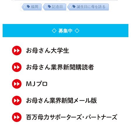
福岡
記念日
誕生日に母を語る
◇ 募集中 ◇