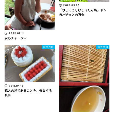
2026.05.03
「ひょっこりひょうたん島」ドン
ガバチョとの再会
2022.07.11
安心チャージ♡
母ゴコロ
母ゴコロ
2018.04.10
犯人の兄であることを、告白する
長男