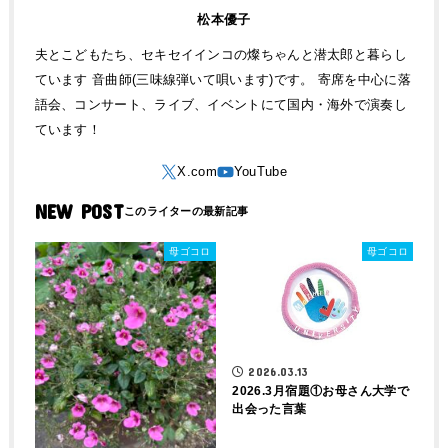
松本優子
夫とこどもたち、セキセイインコの燦ちゃんと潜太郎と暮らし
ています 音曲師(三味線弾いて唄います)です。 寄席を中心に落
語会、コンサート、ライブ、イベントにて国内・海外で演奏し
ています！
NEW POST
母ゴコロ
母ゴコロ
2026.03.13
2026.3月宿題①お母さん大学で
出会った言葉