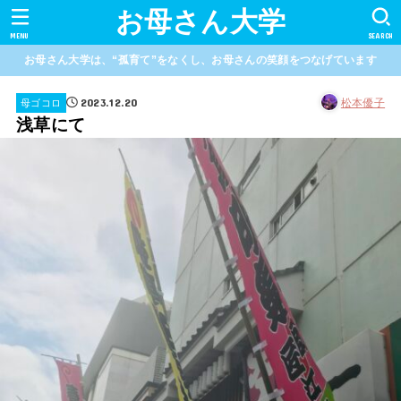
お母さん大学
MENU
SEARCH
お母さん大学は、“孤育て”をなくし、お母さんの笑顔をつなげています
2023.12.20
松本優子
母ゴコロ
浅草にて