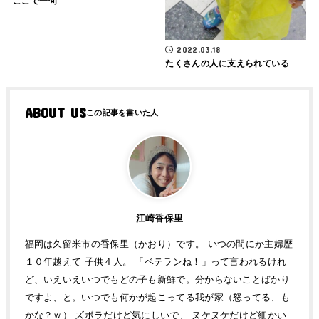
ここで一句
2022.03.18
たくさんの人に支えられている
ABOUT US
江崎香保里
福岡は久留米市の香保里（かおり）です。 いつの間にか主婦歴
１０年越えて 子供４人。 「ベテランね！」って言われるけれ
ど、いえいえいつでもどの子も新鮮で。分からないことばかり
ですよ、と。いつでも何かが起こってる我が家（怒ってる、も
かな？ｗ） ズボラだけど気にしいで、 ヌケヌケだけど細かい