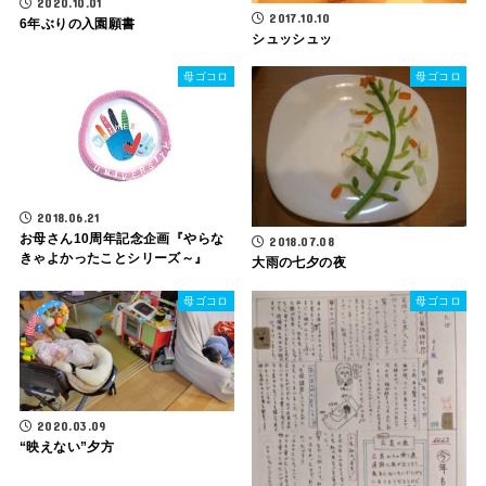
2020.10.01
2017.10.10
6年ぶりの入園願書
シュッシュッ
母ゴコロ
母ゴコロ
2018.06.21
お母さん10周年記念企画『やらな
2018.07.08
きゃよかったことシリーズ～』
大雨の七夕の夜
母ゴコロ
母ゴコロ
2020.03.09
“映えない”夕方