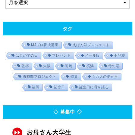
タグ
MJプロ養成講座
えほん箱プロジェクト
はじめての日
プレゼント
メール版
不登校
乾杯
大阪
岡崎
横浜
母の湯
母時間プロジェクト
特集
百万人の夢宣言
福岡
記念日
誕生日に母を語る
◇ 募集中 ◇