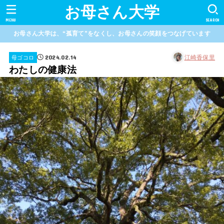
お母さん大学
MENU
SEARCH
お母さん大学は、“孤育て”をなくし、お母さんの笑顔をつなげています
2024.02.14
江崎香保里
母ゴコロ
わたしの健康法