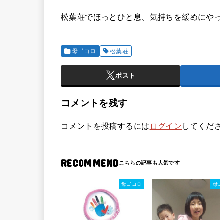
松葉荘でほっとひと息、気持ちを緩めにや
母ゴコロ
松葉荘
ポスト
コメントを残す
コメントを投稿するには
ログイン
してくだ
RECOMMEND
母ゴコロ
母