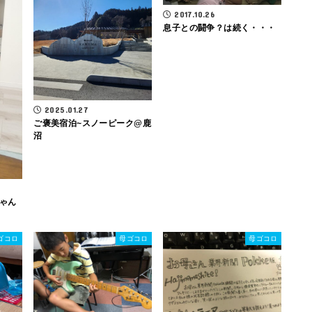
2017.10.26
息子との闘争？は続く・・・
2025.01.27
ご褒美宿泊~スノーピーク@鹿
沼
ゃん
ゴコロ
母ゴコロ
母ゴコロ