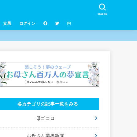
SEARCH
支局
ログイン
各カテゴリの記事一覧をみる
母ゴコロ
お母さん業界新聞