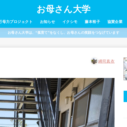
お母さん大学
万母力プロジェクト
お知らせ
イクシモ
藤本裕子
協賛企業
お母さん大学は、“孤育て”をなくし、お母さんの笑顔をつなげています
縄司真衣