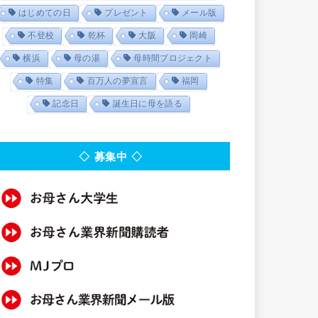
はじめての日
プレゼント
メール版
不登校
乾杯
大阪
岡崎
横浜
母の湯
母時間プロジェクト
特集
百万人の夢宣言
福岡
記念日
誕生日に母を語る
◇ 募集中 ◇