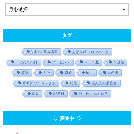
タグ
MJプロ養成講座
えほん箱プロジェクト
はじめての日
プレゼント
メール版
不登校
乾杯
大阪
岡崎
横浜
母の湯
母時間プロジェクト
特集
百万人の夢宣言
福岡
記念日
誕生日に母を語る
◇ 募集中 ◇