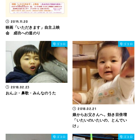
2019.11.20
映画「いただきます」自主上映
会 成功への道のり
母ゴコロ
母ゴコロ
2018.02.23
おんぶ・鼻歌・みんなのうた
2018.02.21
娘からお父さんへ。効き目倍増
「いたいのいたいの、とんでい
け」
母ゴコロ
母ゴコロ