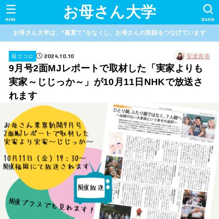
お母さん大学
MENU
SEARCH
お母さん大学は、“孤育て”をなくし、お母さんの笑顔をつなげています
2024.10.10
安達真依
母ゴコロ
9月号2面MJレポートで取材した「実家よりも
実家～じじっか～」が10月11日NHKで放送さ
れます