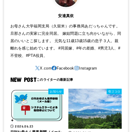
安達真依
お母さん大学福岡支局（久留米）の事務局あだっちゃんです。
旦那さんの実家に完全同居。 嫁姑問題に立ち向かいながら、同
居のいいとこ探します。 元気な11歳13歳15歳の息子３人。親
離れを感じ始めています。 #同居嫁、#年の差婚、#男児3人、#
不登校、#PTA役員、
NEW POST
お知らせ
母ゴコロ
2026.06.23
日刊お母さん業界新聞（メール