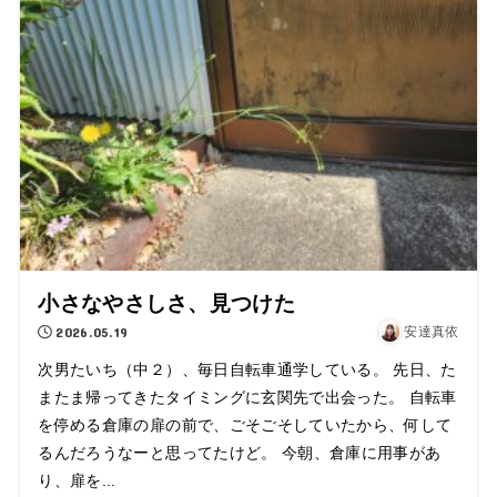
小さなやさしさ、見つけた
2026.05.19
安達真依
次男たいち（中２）、毎日自転車通学している。 先日、た
またま帰ってきたタイミングに玄関先で出会った。 自転車
を停める倉庫の扉の前で、ごそごそしていたから、何して
るんだろうなーと思ってたけど。 今朝、倉庫に用事があ
り、扉を...