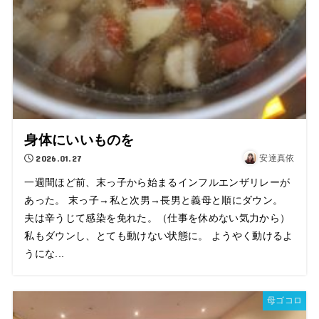
身体にいいものを
2026.01.27
安達真依
一週間ほど前、末っ子から始まるインフルエンザリレーが
あった。 末っ子→私と次男→長男と義母と順にダウン。
夫は辛うじて感染を免れた。（仕事を休めない気力から）
私もダウンし、とても動けない状態に。 ようやく動けるよ
うにな...
母ゴコロ