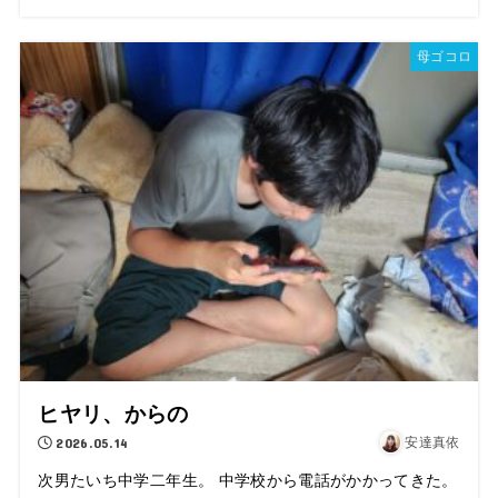
母ゴコロ
ヒヤリ、からの
2026.05.14
安達真依
次男たいち中学二年生。 中学校から電話がかかってきた。