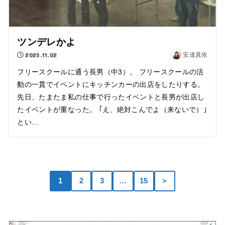
ツンデレかよ
2025.11.02
安達真依
フリースクールに通う長男（中3）。 フリースクールの活
動の一貫でイベントにキッチンカーの出店をしたりする。
先日、たまたま私の仕事で行ったイベントと長男が出店し
たイベントが重なった。 ｢え、絶対こんでよ（来ないで）｣
とい...
1
2
3
…
15
＞