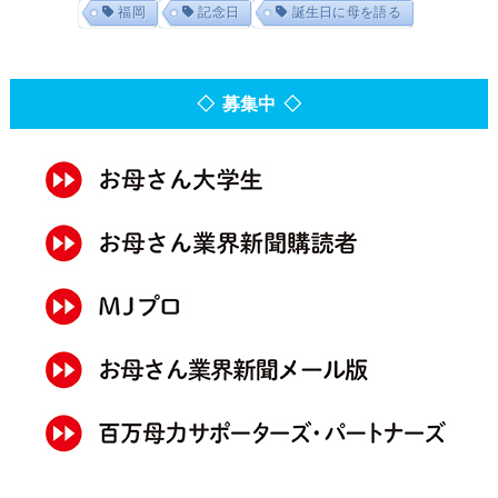
福岡
記念日
誕生日に母を語る
◇ 募集中 ◇