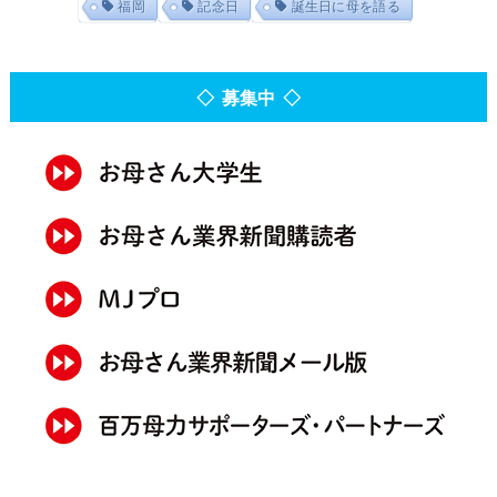
福岡
記念日
誕生日に母を語る
◇ 募集中 ◇