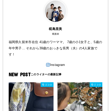
椛島里美
看護師
福岡県久留米市在住 41歳のワーママ。 7歳の小1女子と、5歳の
年中男子… それから39歳のおっきな長男（夫）の4人家族で
す！
NEW POST
母ゴコロ
母ゴコロ