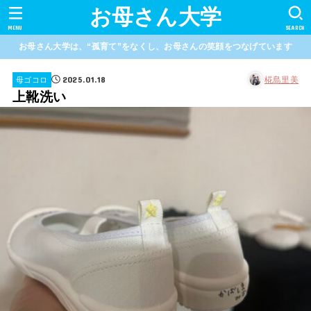
お母さん大学
MENU
SEARCH
お母さん大学は、“孤育て”をなくし、お母さんの笑顔をつなげています
2025.01.18
椛島里美
母ゴコロ
上靴洗い