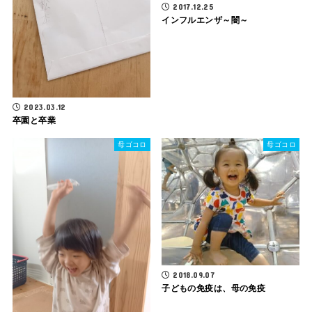
2017.12.25
インフルエンザ～闇～
2023.03.12
卒園と卒業
母ゴコロ
母ゴコロ
2018.09.07
子どもの免疫は、母の免疫