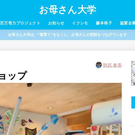
お母さん大学
百万母力プロジェクト
お知らせ
イクシモ
藤本裕子
協賛企
お母さん大学は、“孤育て”をなくし、お母さんの笑顔をつなげています
則武 春香
ョップ