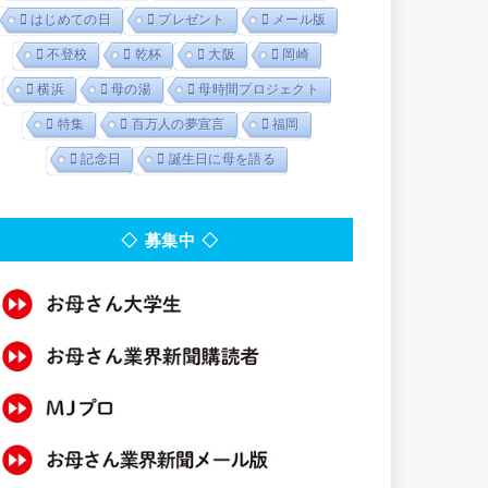
はじめての日
プレゼント
メール版
不登校
乾杯
大阪
岡崎
横浜
母の湯
母時間プロジェクト
特集
百万人の夢宣言
福岡
記念日
誕生日に母を語る
◇ 募集中 ◇