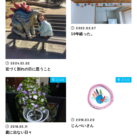
2022.02.07
10年経った。
2024.03.02
近づく別れの日に思うこと
母ゴコロ
母ゴコロ
2018.03.20
じんべいさん
2018.05.11
庭に出ない日々