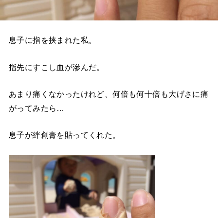
息子に指を挟まれた私。
指先にすこし血が滲んだ。
あまり痛くなかったけれど、何倍も何十倍も大げさに痛
がってみたら…
息子が絆創膏を貼ってくれた。