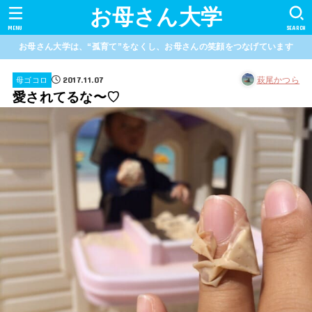
お母さん大学
MENU
SEARCH
お母さん大学は、“孤育て”をなくし、お母さんの笑顔をつなげています
2017.11.07
萩尾かつら
母ゴコロ
愛されてるな〜♡