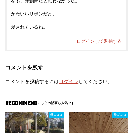
私も、絆創膏だと思わなかった。
かわいいリボンだと。
愛されているね。
ログインして返信する
コメントを残す
コメントを投稿するには
ログイン
してください。
RECOMMEND
母ゴコロ
母ゴコロ