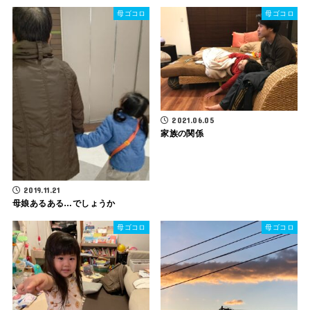
母ゴコロ
母ゴコロ
2021.06.05
家族の関係
2019.11.21
母娘あるある…でしょうか
母ゴコロ
母ゴコロ