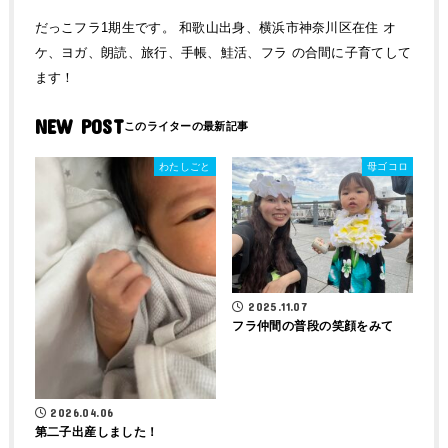
だっこフラ1期生です。 和歌山出身、横浜市神奈川区在住 オ
ケ、ヨガ、朗読、旅行、手帳、鮭活、フラ の合間に子育てして
ます！
NEW POST
わたしごと
母ゴコロ
2025.11.07
フラ仲間の普段の笑顔をみて
2026.04.06
第二子出産しました！