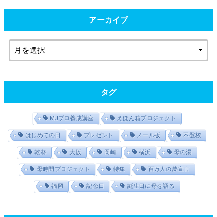
アーカイブ
タグ
MJプロ養成講座
えほん箱プロジェクト
はじめての日
プレゼント
メール版
不登校
乾杯
大阪
岡崎
横浜
母の湯
母時間プロジェクト
特集
百万人の夢宣言
福岡
記念日
誕生日に母を語る