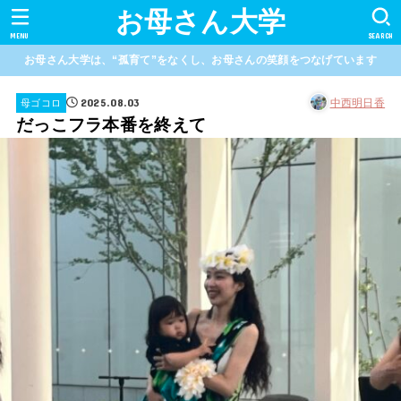
お母さん大学
MENU
SEARCH
お母さん大学は、“孤育て”をなくし、お母さんの笑顔をつなげています
2025.08.03
中西明日香
母ゴコロ
だっこフラ本番を終えて