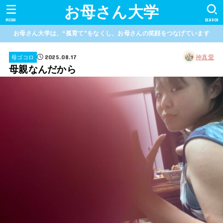
お母さん大学
MENU
SEARCH
お母さん大学は、“孤育て”をなくし、お母さんの笑顔をつなげています
2025.08.17
神真愛
母ゴコロ
母親なんだから