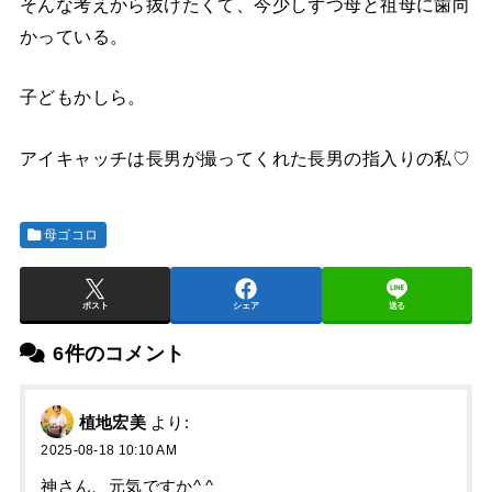
そんな考えから抜けたくて、今少しずつ母と祖母に歯向
かっている。
子どもかしら。
アイキャッチは長男が撮ってくれた長男の指入りの私♡
母ゴコロ
ポスト
シェア
送る
6件のコメント
植地宏美
より:
2025-08-18 10:10 AM
神さん、元気ですか^ ^