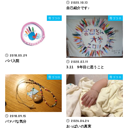
2025.10.13
自己紹介です♪
母ゴコロ
母ゴコロ
2018.05.29
パパ入院
2020.03.11
3.11 9年目に思うこと
母ゴコロ
母ゴコロ
2018.09.15
2026.06.24
バァバな気分
おっぱいの真実