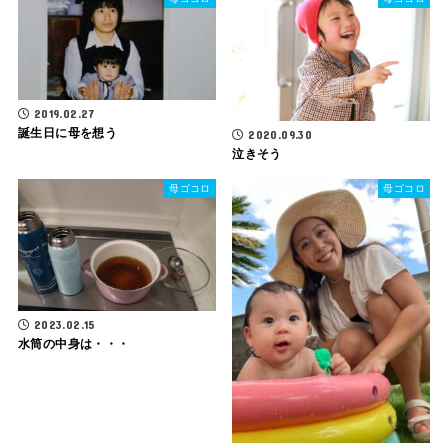
2019.02.27
誕生日に母を想う
2020.09.30
泣きそう
母ゴコロ
母ゴコロ
2023.02.15
水筒の中身は・・・