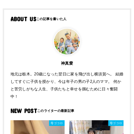
ABOUT US
神真愛
地元は栃木。20歳になった翌日に家を飛び出し横須賀へ。 結婚
してすぐに子供を授かり、今は年子の男の子2人のママ。 何か
と苦労しがちな人生、子供たちと幸せを掴むために日々奮闘
中！
NEW POST
母ゴコロ
母ゴコロ