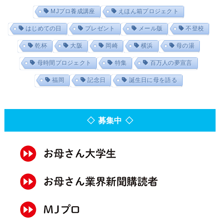
MJプロ養成講座
えほん箱プロジェクト
はじめての日
プレゼント
メール版
不登校
乾杯
大阪
岡崎
横浜
母の湯
母時間プロジェクト
特集
百万人の夢宣言
福岡
記念日
誕生日に母を語る
◇ 募集中 ◇