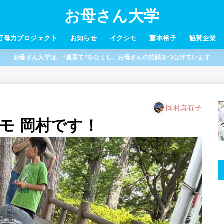
お母さん大学
万母力プロジェクト
お知らせ
イクシモ
藤本裕子
協賛企業
お母さん大学は、“孤育て”をなくし、お母さんの笑顔をつなげています
岡村真有子
モ 岡村です！