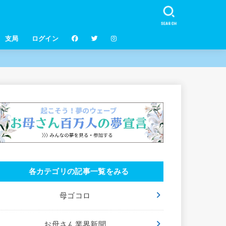
SEARCH
支局
ログイン
各カテゴリの記事一覧をみる
母ゴコロ
お母さん業界新聞