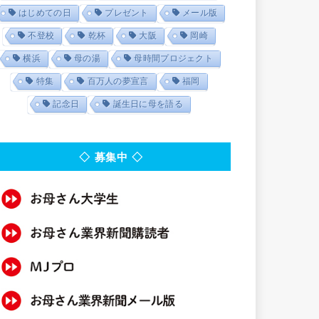
はじめての日
プレゼント
メール版
不登校
乾杯
大阪
岡崎
横浜
母の湯
母時間プロジェクト
特集
百万人の夢宣言
福岡
記念日
誕生日に母を語る
◇ 募集中 ◇