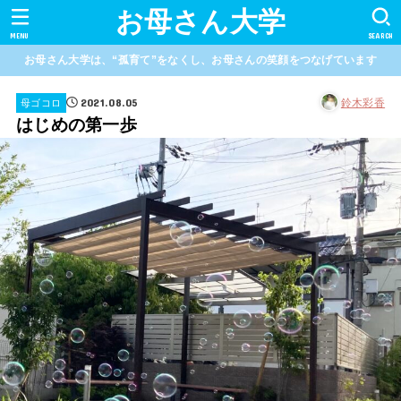
お母さん大学
MENU
SEARCH
お母さん大学は、“孤育て”をなくし、お母さんの笑顔をつなげています
2021.08.05
鈴木彩香
母ゴコロ
はじめの第一歩