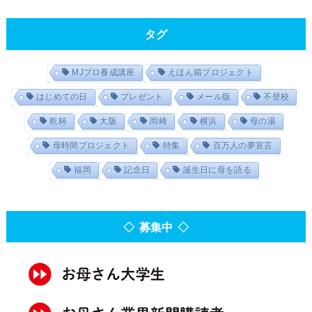
タグ
MJプロ養成講座
えほん箱プロジェクト
はじめての日
プレゼント
メール版
不登校
乾杯
大阪
岡崎
横浜
母の湯
母時間プロジェクト
特集
百万人の夢宣言
福岡
記念日
誕生日に母を語る
◇ 募集中 ◇