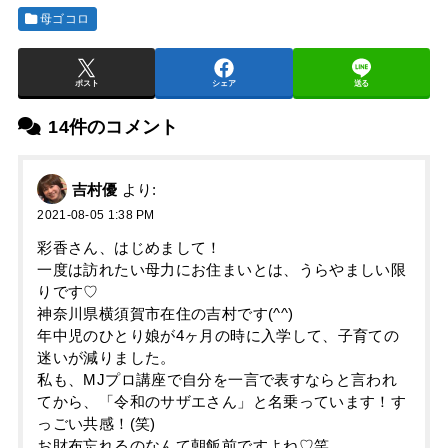
母ゴコロ
ポスト
シェア
送る
14件のコメント
吉村優
より:
2021-08-05 1:38 PM
彩香さん、はじめまして！
一度は訪れたい母力にお住まいとは、うらやましい限
りです♡
神奈川県横須賀市在住の吉村です(^^)
年中児のひとり娘が4ヶ月の時に入学して、子育ての
迷いが減りました。
私も、MJプロ講座で自分を一言で表すならと言われ
てから、「令和のサザエさん」と名乗っています！す
っごい共感！(笑)
お財布忘れるのなんて朝飯前ですよね♡笑