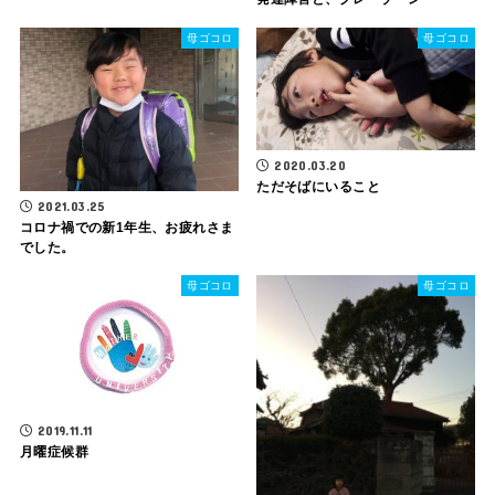
母ゴコロ
母ゴコロ
2020.03.20
ただそばにいること
2021.03.25
コロナ禍での新1年生、お疲れさま
でした。
母ゴコロ
母ゴコロ
2019.11.11
月曜症候群