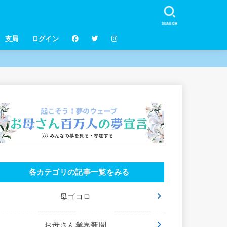
SEARCH
支局
ログイン
各カテゴリの記事一覧をみる
母ゴコロ
お母さん業界新聞