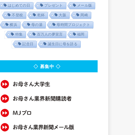
はじめての日
プレゼント
メール版
不登校
乾杯
大阪
岡崎
横浜
母の湯
母時間プロジェクト
特集
百万人の夢宣言
福岡
記念日
誕生日に母を語る
◇ 募集中 ◇