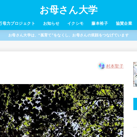
お母さん大学
万母力プロジェクト
お知らせ
イクシモ
藤本裕子
協賛企業
お母さん大学は、“孤育て”をなくし、お母さんの笑顔をつなげています
村本聖子