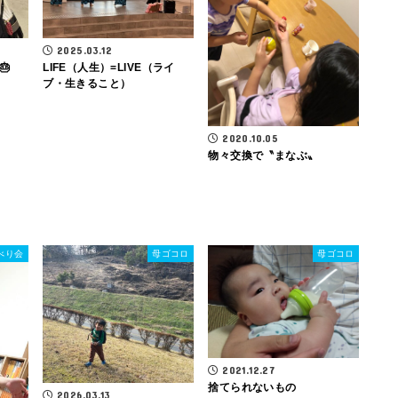
2025.03.12

LIFE（人生）=LIVE（ライ
ブ・生きること）
2020.10.05
物々交換で〝まなぶ〟
べり会
母ゴコロ
母ゴコロ
2021.12.27
捨てられないもの
2026.03.13