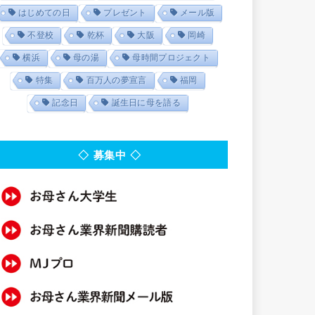
はじめての日
プレゼント
メール版
不登校
乾杯
大阪
岡崎
横浜
母の湯
母時間プロジェクト
特集
百万人の夢宣言
福岡
記念日
誕生日に母を語る
◇ 募集中 ◇