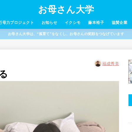
お母さん大学
万母力プロジェクト
お知らせ
イクシモ
藤本裕子
協賛企業
お母さん大学は、“孤育て”をなくし、お母さんの笑顔をつなげています
福成秀美
る