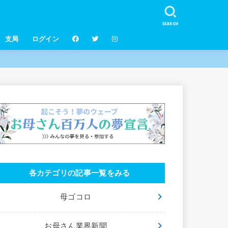
SEARCH
支局
ログイン
各カテゴリの記事一覧をみる
母ゴコロ
お母さん業界新聞