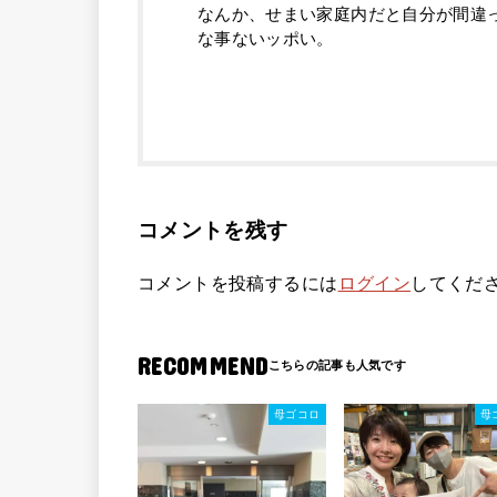
なんか、せまい家庭内だと自分が間違
な事ないッポい。
コメントを残す
コメントを投稿するには
ログイン
してくだ
RECOMMEND
母ゴコロ
母