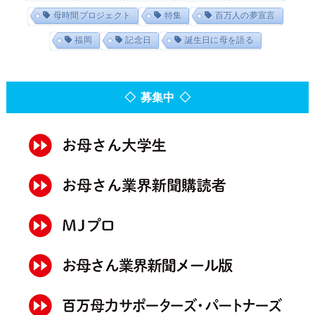
母時間プロジェクト
特集
百万人の夢宣言
福岡
記念日
誕生日に母を語る
◇ 募集中 ◇