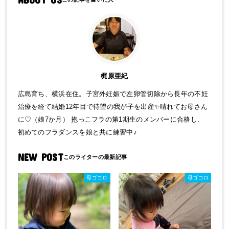
梶原亜紀
広島育ち、横浜在住。子宮外妊娠で左卵管切除から長年の不妊
治療を経て結婚12年目で待望の我が子を出産✨晴れてお母さん
に♡（娘7か月） 抱っこフラの第1期生のメンバーに合格し、
初めてのフラダンスを娘と共に練習中♪
NEW POST
母ゴコロ
母ゴコロ