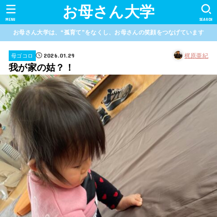
お母さん大学
MENU
SEARCH
お母さん大学は、“孤育て”をなくし、お母さんの笑顔をつなげています
2026.01.29
梶原亜紀
母ゴコロ
我が家の姑？！