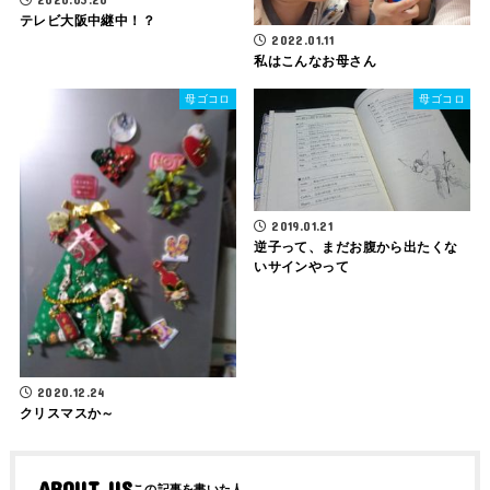
テレビ大阪中継中！？
2022.01.11
私はこんなお母さん
母ゴコロ
母ゴコロ
2019.01.21
逆子って、まだお腹から出たくな
いサインやって
2020.12.24
クリスマスか～
ABOUT US