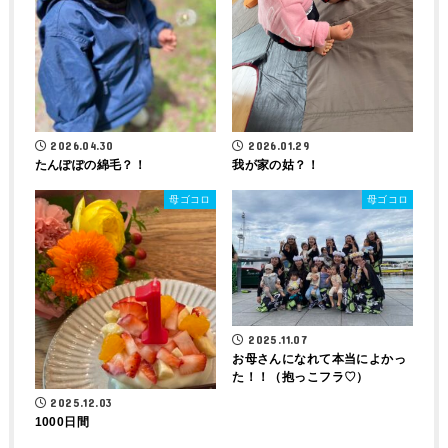
2026.04.30
2026.01.29
たんぽぽの綿毛？！
我が家の姑？！
母ゴコロ
母ゴコロ
2025.11.07
お母さんになれて本当によかっ
た！！（抱っこフラ♡）
2025.12.03
1000日間