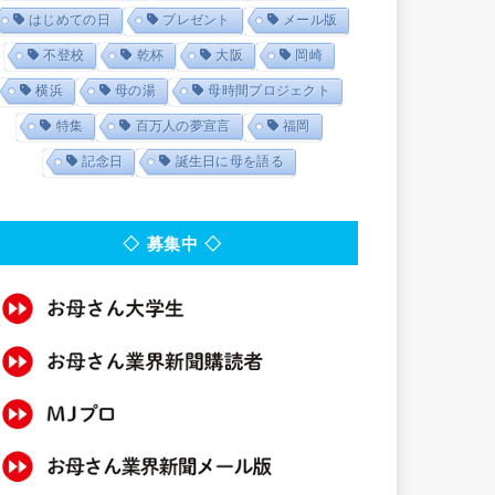
はじめての日
プレゼント
メール版
不登校
乾杯
大阪
岡崎
横浜
母の湯
母時間プロジェクト
特集
百万人の夢宣言
福岡
記念日
誕生日に母を語る
◇ 募集中 ◇