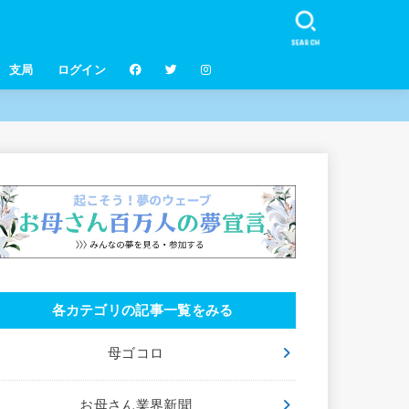
SEARCH
支局
ログイン
各カテゴリの記事一覧をみる
母ゴコロ
お母さん業界新聞