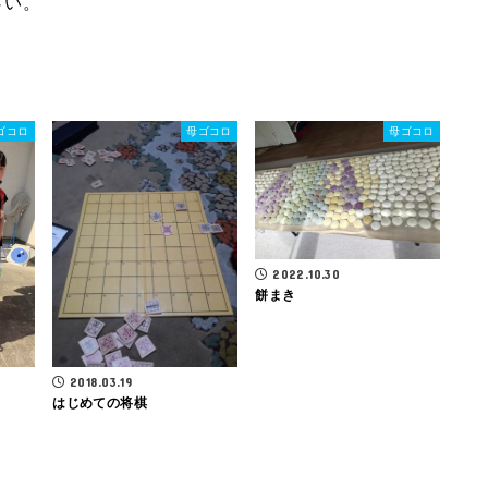
さい。
ゴコロ
母ゴコロ
母ゴコロ
2022.10.30
餅まき
2018.03.19
はじめての将棋