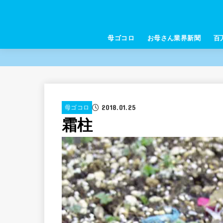
母ゴコロ
お母さん業界新聞
百
2018.01.25
母ゴコロ
霜柱