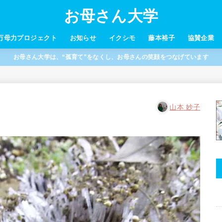
お母さん大学
万母力プロジェクト
お知らせ
イクシモ
藤本裕子
協賛企業
お母さん大学は、“孤育て”をなくし、お母さんの笑顔をつなげています
山本 妙子