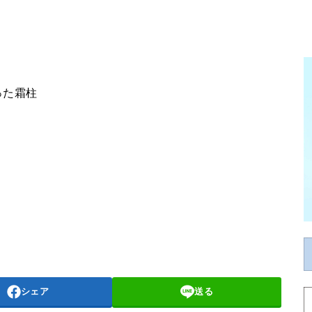
った霜柱
シェア
送る