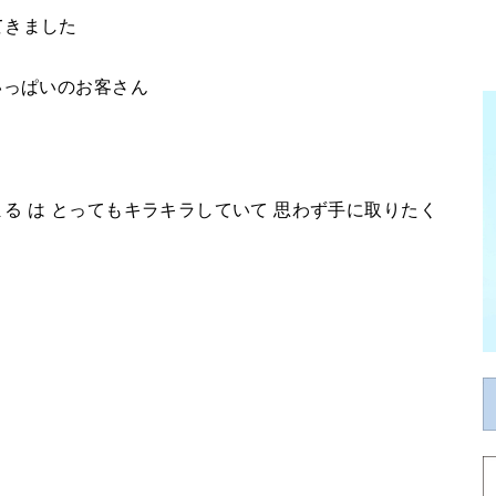
てきました
いっぱいのお客さん
る は とってもキラキラしていて 思わず手に取りたく