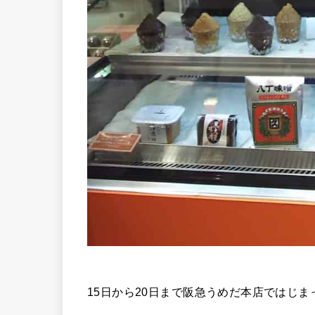
15日から20日まで阪急うめだ本店ではじ