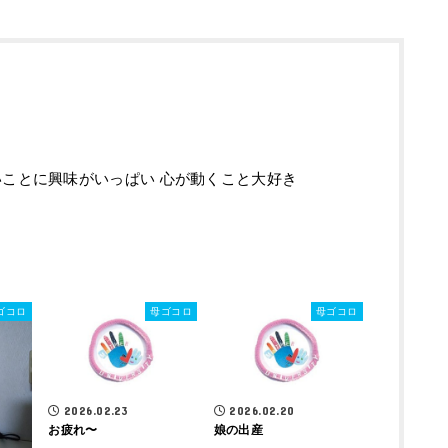
いことに興味がいっぱい 心が動くこと大好き
ゴコロ
母ゴコロ
母ゴコロ
2026.02.23
2026.02.20
お疲れ〜
娘の出産