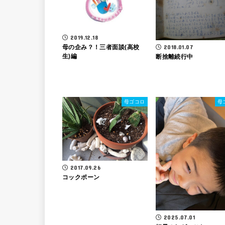
2019.12.18
2018.01.07
母の企み？！三者面談(高校
生)編
断捨離続行中
母ゴコロ
母
2017.09.26
コックポーン
2025.07.01