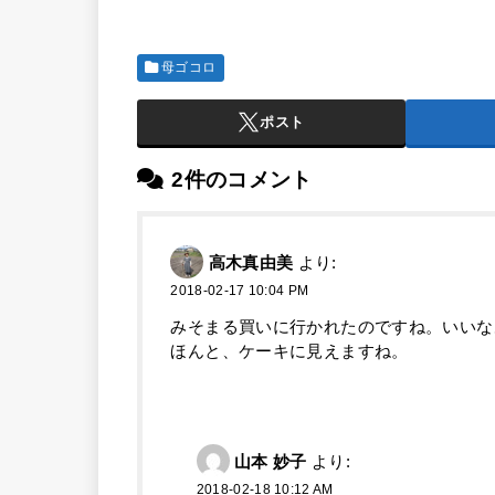
母ゴコロ
ポスト
2件のコメント
高木真由美
より:
2018-02-17 10:04 PM
みそまる買いに行かれたのですね。いいな
ほんと、ケーキに見えますね。
山本 妙子
より:
2018-02-18 10:12 AM