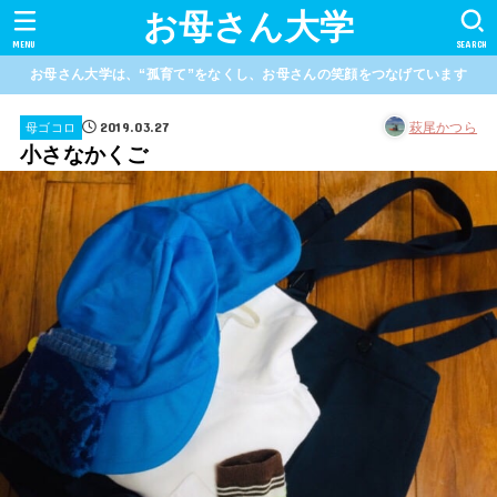
お母さん大学
MENU
SEARCH
お母さん大学は、“孤育て”をなくし、お母さんの笑顔をつなげています
2019.03.27
萩尾かつら
母ゴコロ
小さなかくご