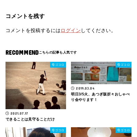
コメントを残す
コメントを投稿するには
ログイン
してください。
RECOMMEND
母ゴコロ
母ゴコロ
2019.03.04
明日3/5火、あつぎ版折々おしゃべ
り会やります！
2021.07.17
できることは見守ることだけ
母ゴコロ
母ゴコロ