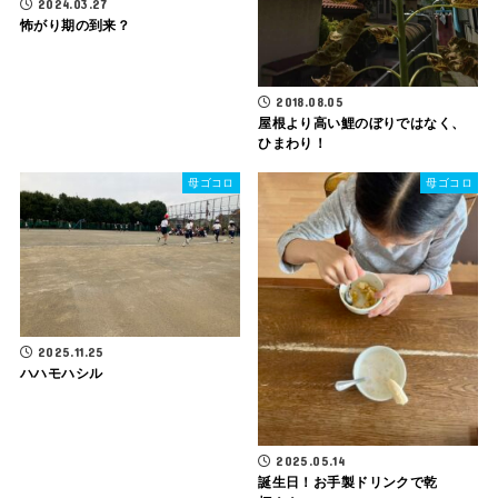
2024.03.27
怖がり期の到来？
2018.08.05
屋根より高い鯉のぼりではなく、
ひまわり！
母ゴコロ
母ゴコロ
2025.11.25
ハハモハシル
2025.05.14
誕生日！お手製ドリンクで乾