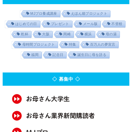
MJプロ養成講座
えほん箱プロジェクト
はじめての日
プレゼント
メール版
不登校
乾杯
大阪
岡崎
横浜
母の湯
母時間プロジェクト
特集
百万人の夢宣言
福岡
記念日
誕生日に母を語る
◇ 募集中 ◇