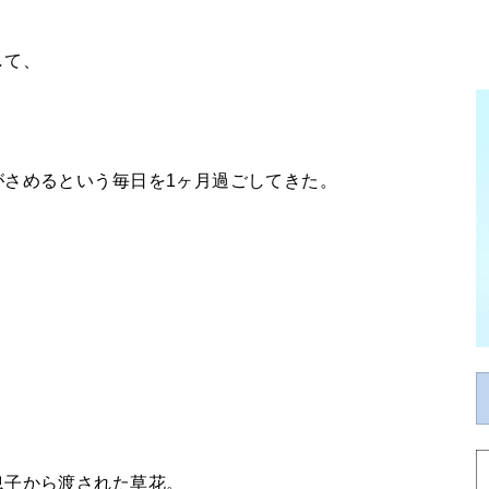
して、
がさめるという毎日を1ヶ月過ごしてきた。
。
息子から渡された草花。