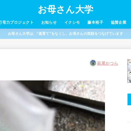
お母さん大学
万母力プロジェクト
お知らせ
イクシモ
藤本裕子
協賛企業
お母さん大学は、“孤育て”をなくし、お母さんの笑顔をつなげています
萩尾かつら