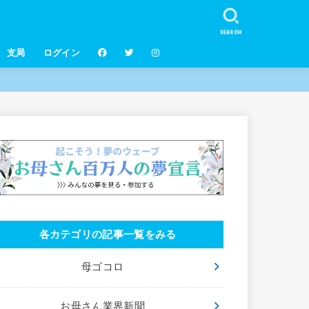
SEARCH
支局
ログイン
各カテゴリの記事一覧をみる
母ゴコロ
お母さん業界新聞