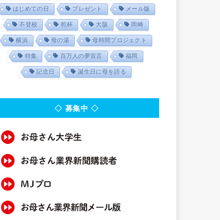
はじめての日
プレゼント
メール版
不登校
乾杯
大阪
岡崎
横浜
母の湯
母時間プロジェクト
特集
百万人の夢宣言
福岡
記念日
誕生日に母を語る
◇ 募集中 ◇