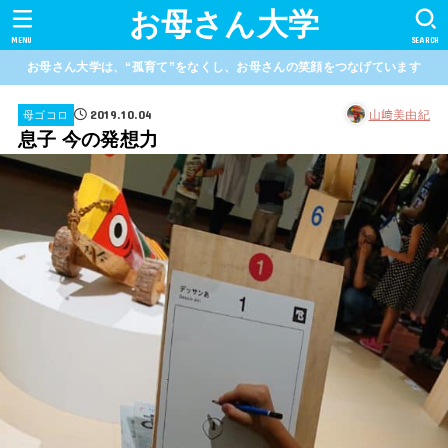
お母さん大学
MENU
SEARCH
お母さん大学は、“孤育て”をなくし、お母さんの笑顔をつなげています
2019.10.04
山﨑美由紀
母ゴコロ
息子 今の発想力