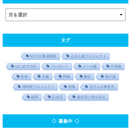
タグ
MJプロ養成講座
えほん箱プロジェクト
はじめての日
プレゼント
メール版
不登校
乾杯
大阪
岡崎
横浜
母の湯
母時間プロジェクト
特集
百万人の夢宣言
福岡
記念日
誕生日に母を語る
◇ 募集中 ◇