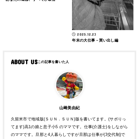
2025.12.23
年末の大仕事－買い出し編
ABOUT US
山﨑美由紀
久留米市で地域版(ＳＵＮ．ＳＵＮ)版を書いてます。(サボりっ
てます)高1の娘と息子小5 のママです。仕事(介護士)をしながら
のママです。旦那と4人暮らしですが旦那は仕事が(3交代制)で