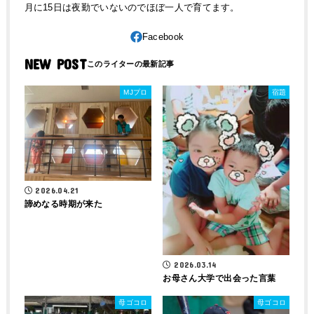
月に15日は夜勤でいないのでほぼ一人で育てます。
NEW POST
MJプロ
宿題
2026.04.21
諦めなる時期が来た
2026.03.14
お母さん大学で出会った言葉
母ゴコロ
母ゴコロ