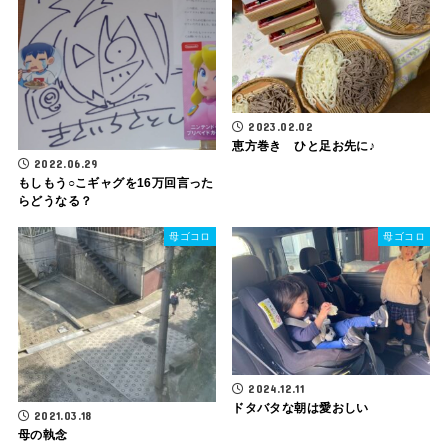
2023.02.02
恵方巻き ひと足お先に♪
2022.06.29
もしもう○こギャグを16万回言った
らどうなる？
母ゴコロ
母ゴコロ
2024.12.11
ドタバタな朝は愛おしい
2021.03.18
母の執念