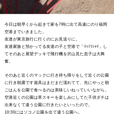
今日は朝早くから起きて家を7時に出て高速にのり福岡
空港までいきました。
友達が東京旅行に行くのにお見送りに。
友達家族と預かってる友達の子と空港で「ｲｯﾃﾗｼｬｲ」し
てそのあと展望デッキで飛行機を沢山見た息子は大興
奮。
そのあと近くのマックに行き持ち帰りをして近くの公園
に行き朝露です遊具はまだまだ濡れてて、先にやっと朝
ごはんを公園で食べるのは美味しいねっていいながら。
空港近くの公園は草スキーを楽しみにしてた子供ダチは
出来なくて違う公園に行きたいといったので。
10:30にはソコノ公園を出て違う公園へ。