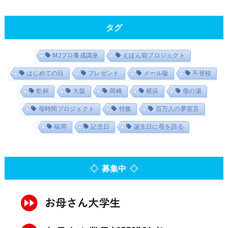
タグ
MJプロ養成講座
えほん箱プロジェクト
はじめての日
プレゼント
メール版
不登校
乾杯
大阪
岡崎
横浜
母の湯
母時間プロジェクト
特集
百万人の夢宣言
福岡
記念日
誕生日に母を語る
◇ 募集中 ◇