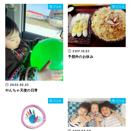
母ゴコロ
母ゴコロ
2017.10.03
予想外のお休み
2022.02.23
やんちゃ天使の日常
母ゴコロ
母ゴコロ
2021.05.08