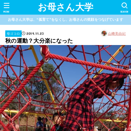
お母さん大学
MENU
SEARCH
お母さん大学は、“孤育て”をなくし、お母さんの笑顔をつなげています
2019.11.23
山﨑美由紀
母ゴコロ
秋の運動？大分楽になった