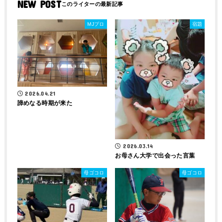
NEW POST
MJプロ
宿題
2026.04.21
諦めなる時期が来た
2026.03.14
お母さん大学で出会った言葉
母ゴコロ
母ゴコロ