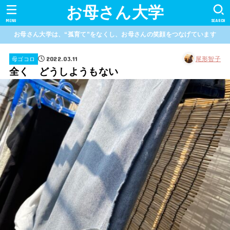
お母さん大学
MENU
SEARCH
お母さん大学は、“孤育て”をなくし、お母さんの笑顔をつなげています
2022.03.11
尾形智子
母ゴコロ
全く どうしようもない