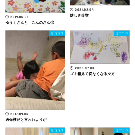
2021.02.04
嬉しさ倍増
2019.05.08
ゆうくさんと こんのさん①
母ゴコロ
母ゴコロ
2020.07.08
ゴミ箱見て切なくなる夕方
2017.09.06
過保護だと言われようが
母ゴコロ
母ゴコロ