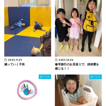
2025.11.29
2024.10.06
減っていく子供
修学旅行のお見送りで、姉弟愛を
感じる！！
母ゴコロ
母ゴコロ