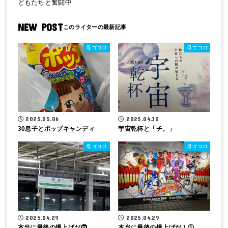
どもたちと奮闘中
NEW POST
母ゴコロ
母ゴコロ
2025.05.06
2025.04.30
30息子とポップキャンディ
宇宙乾杯と「チ。」
母ゴコロ
母ゴコロ
2025.04.29
2025.04.29
本当に最後の爆上げだ⓶
本当に最後の爆上げだ！①