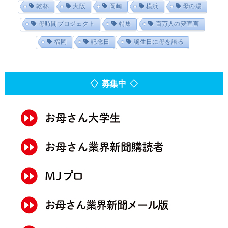
乾杯
大阪
岡崎
横浜
母の湯
母時間プロジェクト
特集
百万人の夢宣言
福岡
記念日
誕生日に母を語る
◇ 募集中 ◇