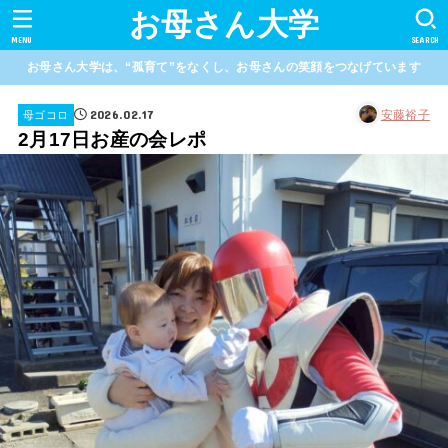
お母さん大学
MENU
SEARCH
お母さん大学は、“孤育て”をなくし、お母さんの笑顔をつなげています
2026.02.17
安藤裕子
母ゴコロ
2月17日お産の会レポ