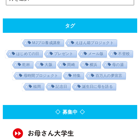
タグ
MJプロ養成講座
えほん箱プロジェクト
はじめての日
プレゼント
メール版
不登校
乾杯
大阪
岡崎
横浜
母の湯
母時間プロジェクト
特集
百万人の夢宣言
福岡
記念日
誕生日に母を語る
◇ 募集中 ◇