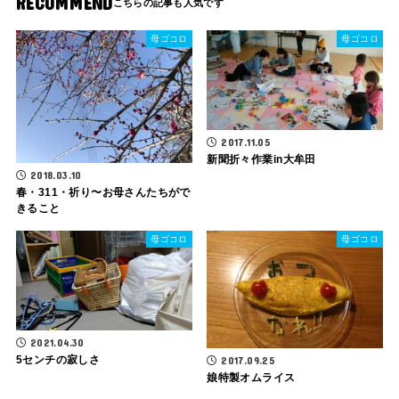
RECOMMEND
母ゴコロ
母ゴコロ
2017.11.05
新聞折々作業in大牟田
2018.03.10
春・311・祈り〜お母さんたちがで
きること
母ゴコロ
母ゴコロ
2021.04.30
5センチの寂しさ
2017.09.25
娘特製オムライス