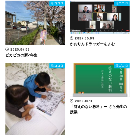
母ゴコロ
母ゴコロ
2024.05.09
かおりんドラッガーをよむ
2025.04.08
ピカピカの新2年生
母ゴコロ
母ゴコロ
2020.10.11
「答えのない教科」ー さら先生の
授業