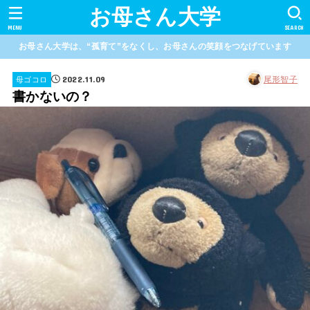
お母さん大学
MENU
SEARCH
お母さん大学は、“孤育て”をなくし、お母さんの笑顔をつなげています
2022.11.09
尾形智子
母ゴコロ
書かないの？