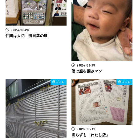
2023.10.25
仲間は大切「明日葉の庭」
2024.06.19
僕は服を掴みマン
母ゴコロ
母ゴコロ
2025.03.11
図らずも「わたし版」