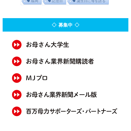
福岡
記念日
誕生日に母を語る
◇ 募集中 ◇