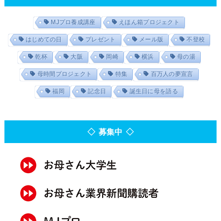
MJプロ養成講座
えほん箱プロジェクト
はじめての日
プレゼント
メール版
不登校
乾杯
大阪
岡崎
横浜
母の湯
母時間プロジェクト
特集
百万人の夢宣言
福岡
記念日
誕生日に母を語る
◇ 募集中 ◇