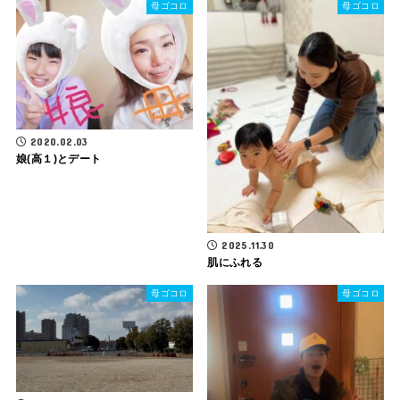
母ゴコロ
母ゴコロ
2020.02.03
娘(高１)とデート
2025.11.30
肌にふれる
母ゴコロ
母ゴコロ