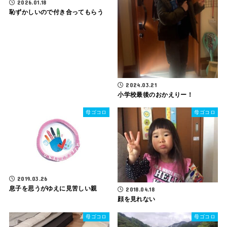
2026.01.18
恥ずかしいので付き合ってもらう
2024.03.21
小学校最後のおかえりー！
母ゴコロ
母ゴコロ
2019.03.26
息子を思うがゆえに見苦しい親
2018.04.18
顔を見れない
母ゴコロ
母ゴコロ