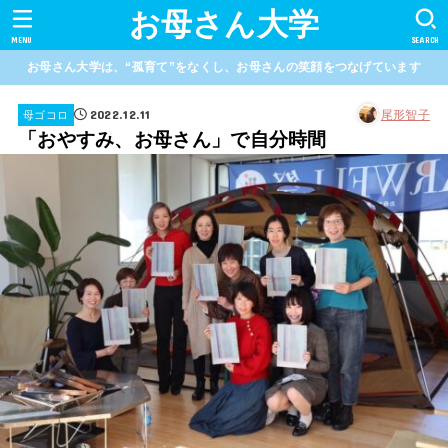
お母さん大学
MENU
SEARCH
お母さん大学は、“孤育て”をなくし、お母さんの笑顔をつなげています
2022.12.11
尾形智子
母ゴコロ
「おやすみ、お母さん」で自分時間