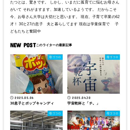
たつとは、驚きです。 しかし、いまだに孤育てに悩むお母さん
がいて それがますます、加速しているようです。 だからこそ
今、お母さん大学は大切だと思います。 現在、子育て卒業の62
才！ 30と27の息子 夫と暮らしてます 現在は学童保育で 子
どもたちと奮闘中
NEW POST
母ゴコロ
母ゴコロ
2025.05.06
2025.04.30
30息子とポップキャンディ
宇宙乾杯と「チ。」
母ゴコロ
母ゴコロ