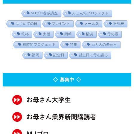
MJプロ養成講座
えほん箱プロジェクト
はじめての日
プレゼント
メール版
不登校
乾杯
大阪
岡崎
横浜
母の湯
母時間プロジェクト
特集
百万人の夢宣言
福岡
記念日
誕生日に母を語る
◇ 募集中 ◇