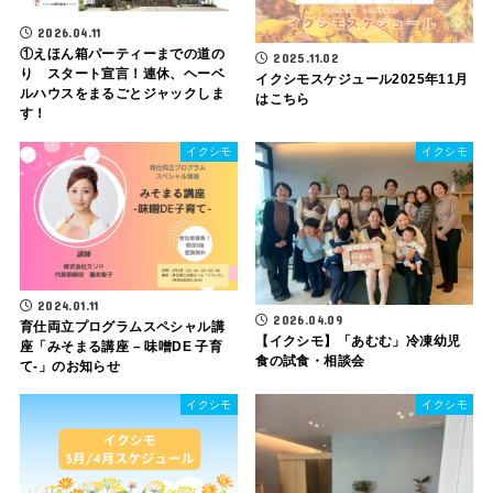
2026.04.11
①えほん箱パーティーまでの道の
2025.11.02
り スタート宣言！連休、ヘーベ
イクシモスケジュール2025年11月
ルハウスをまるごとジャックしま
はこちら
す！
イクシモ
イクシモ
2024.01.11
2026.04.09
育仕両立プログラムスペシャル講
【イクシモ】「あむむ」冷凍幼児
座「みそまる講座 – 味噌DE 子育
食の試食・相談会
て-」のお知らせ
イクシモ
イクシモ