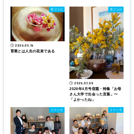
母ゴコロ
母ゴコロ
2026.05.16
育業とは人生の花束である
2026.03.08
2026年4月号宿題・特集「お母
さん大学で出会った言葉」〜
「よかったね」
イクシモ
イクシモ