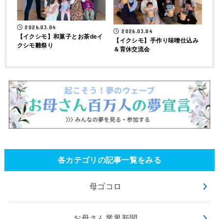
2026.03.04
2026.03.04
【イクシモ】和菓子とお茶deイ
【イクシモ】手作り味噌仕込み
クシモ雛祭り
＆育休交流会
各カテゴリの記事一覧をみる
母ゴコロ
お母さん業界新聞