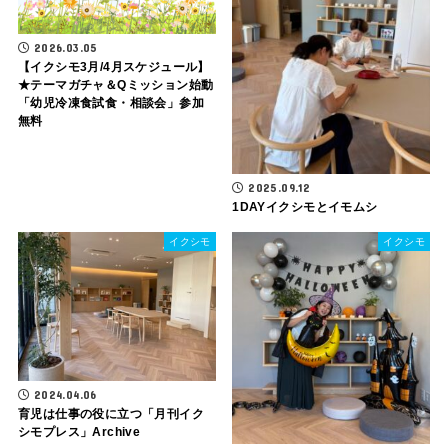
2026.03.05
【イクシモ3月/4月スケジュール】
★テーマガチャ＆Qミッション始動
「幼児冷凍食試食・相談会」参加
無料
2025.09.12
1DAYイクシモとイモムシ
イクシモ
イクシモ
2024.04.06
育児は仕事の役に立つ「月刊イク
シモプレス」Archive