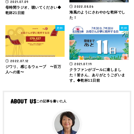
2021.07.09
2022.08.06
母時間ラジオ、聴いてください◆
海風のようにさわやかな乾杯でし
乾杯21日前
た！
乾杯
乾杯
2022.07.12
2021.07.19
ジワリ、感じるウェーブ 〜百万
クラファンがゴールに達しまし
人への道〜
た！皆さん、ありがとうございま
す。◆乾杯11日前
ABOUT US