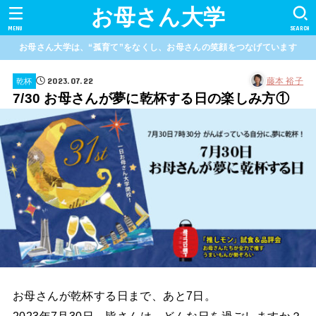
お母さん大学
MENU
SEARCH
お母さん大学は、“孤育て”をなくし、お母さんの笑顔をつなげています
2023.07.22
藤本 裕子
乾杯
7/30 お母さんが夢に乾杯する日の楽しみ方①
お母さんが乾杯する日まで、あと7日。