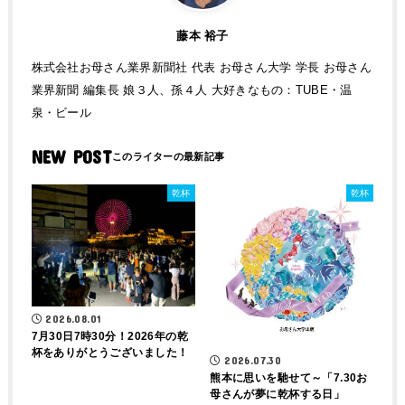
藤本 裕子
株式会社お母さん業界新聞社 代表 お母さん大学 学長 お母さん
業界新聞 編集長 娘３人、孫４人 大好きなもの：TUBE・温
泉・ビール
NEW POST
乾杯
乾杯
2026.08.01
7月30日7時30分！2026年の乾
杯をありがとうございました！
2026.07.30
熊本に思いを馳せて～「7.30お
母さんが夢に乾杯する日」