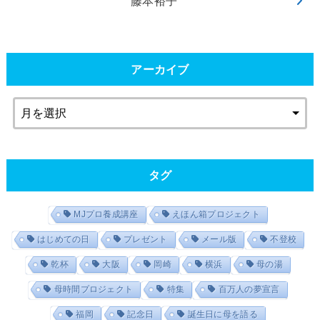
藤本裕子
アーカイブ
タグ
MJプロ養成講座
えほん箱プロジェクト
はじめての日
プレゼント
メール版
不登校
乾杯
大阪
岡崎
横浜
母の湯
母時間プロジェクト
特集
百万人の夢宣言
福岡
記念日
誕生日に母を語る