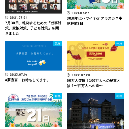
2021.07.27
2021.07.01
30周年はハワイ？or アラスカ？◆
7月30日、乾杯するための「仕事対
乾杯前3日
策、家族対策、子ども対策」を聞
きました
乾杯
乾杯
2023.07.14
2022.07.28
#夢宣言 お待ちしてます。
50万人突破！100万人への秘策と
は？〜百万人への道〜
乾杯
乾杯