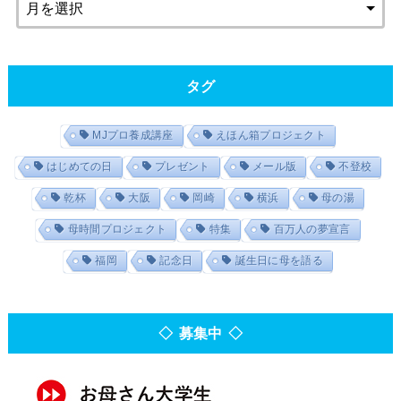
タグ
MJプロ養成講座
えほん箱プロジェクト
はじめての日
プレゼント
メール版
不登校
乾杯
大阪
岡崎
横浜
母の湯
母時間プロジェクト
特集
百万人の夢宣言
福岡
記念日
誕生日に母を語る
◇ 募集中 ◇