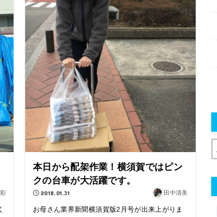
力
本日から配架作業！横須賀ではピン
クの台車が大活躍です。
彩
2018.01.31
田中清美
く
お母さん業界新聞横須賀版2月号が出来上がりま