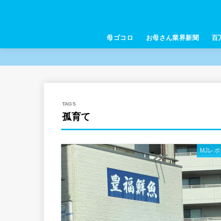
母ゴコロ
お母さん業界新聞
百
孤育て
MJレ