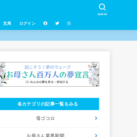
SEARCH
支局
ログイン
各カテゴリの記事一覧をみる
母ゴコロ
お母さん業界新聞