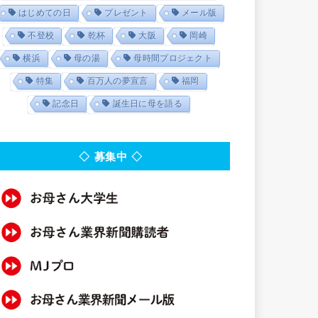
はじめての日
プレゼント
メール版
不登校
乾杯
大阪
岡崎
横浜
母の湯
母時間プロジェクト
特集
百万人の夢宣言
福岡
記念日
誕生日に母を語る
◇ 募集中 ◇