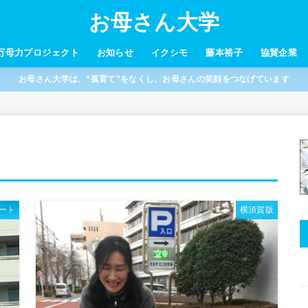
お母さん大学
万母力プロジェクト
お知らせ
イクシモ
藤本裕子
協賛企業
お母さん大学は、“孤育て”をなくし、お母さんの笑顔をつなげています
ポート
横須賀版