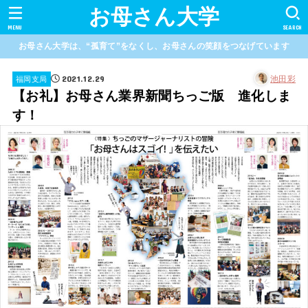
お母さん大学
MENU
SEARCH
お母さん大学は、“孤育て”をなくし、お母さんの笑顔をつなげています
2021.12.29
池田彩
福岡支局
【お礼】お母さん業界新聞ちっご版 進化しま
す！