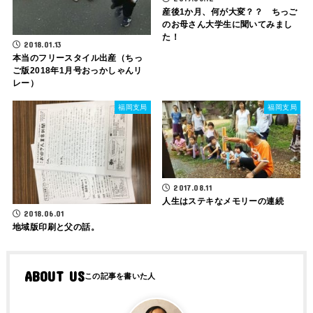
産後1か月、何が大変？？ ちっご
のお母さん大学生に聞いてみまし
た！
2018.01.13
本当のフリースタイル出産（ちっ
ご版2018年1月号おっかしゃんリ
レー）
福岡支局
福岡支局
2017.08.11
人生はステキなメモリーの連続
2018.06.01
地域版印刷と父の話。
ABOUT US