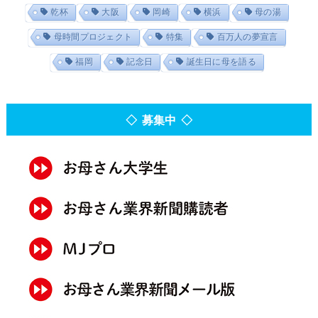
乾杯
大阪
岡崎
横浜
母の湯
母時間プロジェクト
特集
百万人の夢宣言
福岡
記念日
誕生日に母を語る
◇ 募集中 ◇