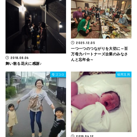
2025.12.05
一つ一つのつながりを大切に～百
万母力パートナーズ企業のみなさ
2018.08.06
んと忘年会～
舞い散る花火に感謝♪
母ゴコロ
福岡支局
2019.06.12