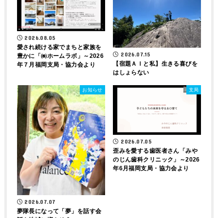
2026.08.05
愛され続ける家でまちと家族を
2026.07.15
豊かに「㈱ホームラボ」～2026
【宿題ＡＩと私】生きる喜びを
年７月福岡支局・協力会より
はしょらない
お知らせ
支局
2026.07.05
歪みを愛する歯医者さん「みや
のじん歯科クリニック」～2026
年6月福岡支局・協力会より
2026.07.07
夢隊長になって「夢」を話す会