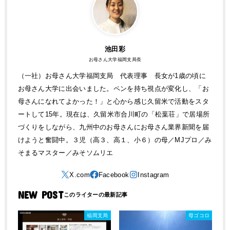
池田彩
お母さん大学福岡支局長
（一社）お母さん大学福岡支局 代表理事 長女が1歳の頃に
お母さん大学に出会いました。ペンを持ち視点が変化し、「お
母さんになれてよかった！」と心から感じ久留米で活動をスタ
ートして15年。現在は、久留米市合川町の「松葉荘」で居場所
づくりをしながら、九州中のお母さんにお母さん業界新聞を届
けようと奮闘中。３児（高３、高１、小６）の母／MJプロ／み
そまるマスター／みそソムリエ
NEW POST
福岡支局
母ゴコロ