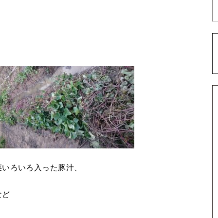
菜いろいろ入った豚汁、
など