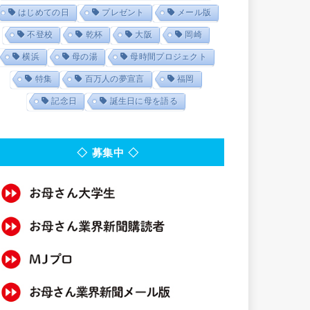
はじめての日
プレゼント
メール版
不登校
乾杯
大阪
岡崎
横浜
母の湯
母時間プロジェクト
特集
百万人の夢宣言
福岡
記念日
誕生日に母を語る
◇ 募集中 ◇