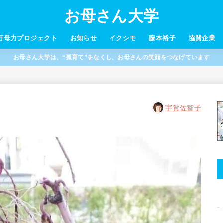
お母さん大学
万母力プロジェクト
お知らせ
イクシモ
藤本裕子
協賛企業
お母さん大学は、“孤育て”をなくし、お母さんの笑顔をつなげています
宇賀佐智子