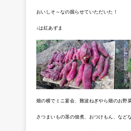
おいしそ～なの掘らせていただいた！
↓は紅あずま
畑の横でミニ宴会、難波ねぎやら畑のお野
さつまいもの茎の佃煮、おつけもん、など