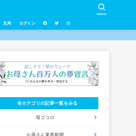
SEARCH
支局
ログイン
各カテゴリの記事一覧をみる
母ゴコロ
お母さん業界新聞