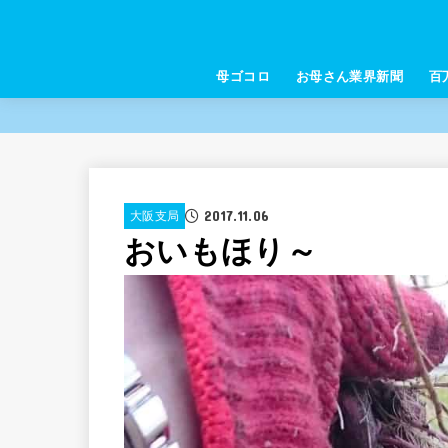
母ゴコロ
お母さん業界新聞
百
2017.11.06
大阪支局
おいもほり～