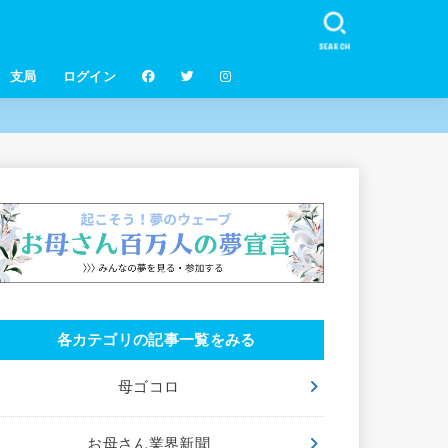
SEARCH
支局
ログイン
各カテゴリの記事一覧をみる
母ゴコロ
お母さん業界新聞