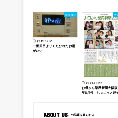
母ゴコロ
大
2019.05.31
一番風呂よりくたびれたお湯
がいい
2021.08.22
お母さん業界新聞大阪版2
年8月号 ちょこっと紹
ABOUT US