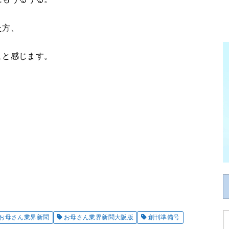
た方、
こと感じます。
お母さん業界新聞
お母さん業界新聞大阪版
創刊準備号