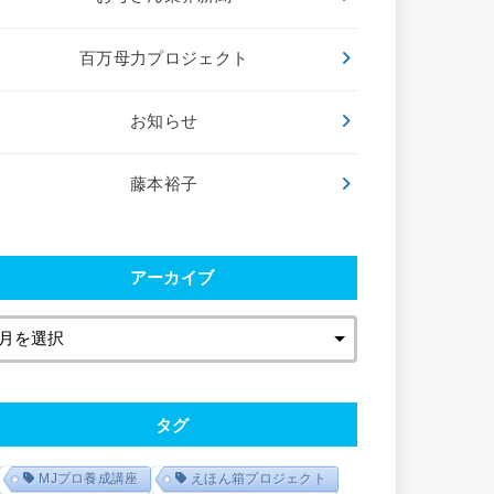
百万母力プロジェクト
お知らせ
藤本裕子
アーカイブ
タグ
MJプロ養成講座
えほん箱プロジェクト