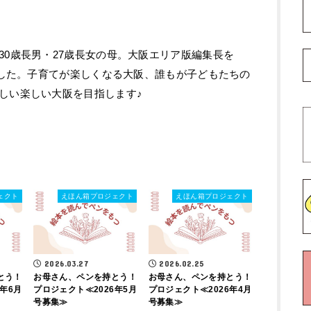
30歳長男・27歳長女の母。大阪エリア版編集長を
めました。子育てが楽しくなる大阪、誰もが子どもたちの
しい楽しい大阪を目指します♪
ェクト
えほん箱プロジェクト
えほん箱プロジェクト
2026.03.27
2026.02.25
とう！
お母さん、ペンを持とう！
お母さん、ペンを持とう！
年6月
プロジェクト≪2026年5月
プロジェクト≪2026年4月
号募集≫
号募集≫