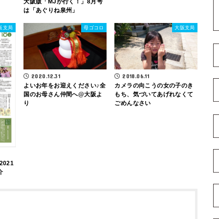
大阪版「MJが行く！」8月号
は「あぐりね泉州」
阪支局
母ゴコロ
大阪支局
2020.12.31
2018.06.11
よいお年をお迎えください♪全
カメラの向こうの女の子のき
国のお母さん仲間へ@大阪よ
もち、気づいてあげれなくて
り
ごめんなさい
021
介