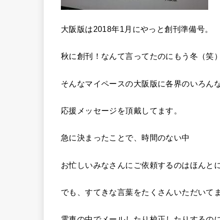
大阪版は2018年1月にやっと創刊準備号。
秋に創刊！なんて言ってたのにもう冬（笑
そんなマイペースの大阪版に各界のいろん
応援メッセージを頂戴してます。
急に決まったことで、時間のない中
お忙しいみなさんにご依頼するのはほんと
でも、すてきな言葉をたくさんいただいて
電車の中でメールしたり校正したりするの