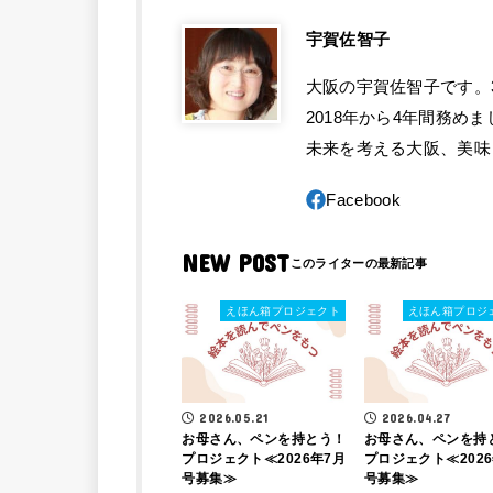
宇賀佐智子
大阪の宇賀佐智子です。
2018年から4年間務
未来を考える大阪、美味
NEW POST
えほん箱プロジェクト
えほん箱プロジ
2026.05.21
2026.04.27
お母さん、ペンを持とう！
お母さん、ペンを持
プロジェクト≪2026年7月
プロジェクト≪2026
号募集≫
号募集≫