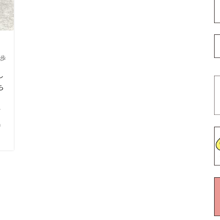
歩
し
ち
何
鳴