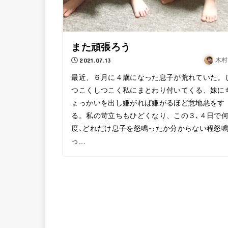
また頑張ろう
2021.07.13
木村
最近、６月に４歳になった息子が荒れていた。
つこくしつこく私にまとわり付いてくる、妹に
ょっかいを出し嫌がれば嫌がるほど意地悪をす
る。私の苛立ちもひどくなり、この３､４日で
度､どれだけ息子を怒鳴ったか分からない程怒
っ...