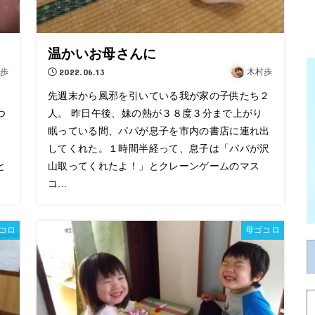
温かいお母さんに
歩
2022.06.13
木村歩
先週末から風邪を引いている我が家の子供たち２
つ
人。 昨日午後、妹の熱が３８度３分まで上がり
眠っている間、パパが息子を市内の書店に連れ出
ト
してくれた。１時間半経って、息子は「パパが沢
と
山取ってくれたよ！」とクレーンゲームのマス
コ...
コロ
母ゴコロ