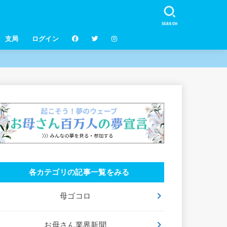
SEARCH
支局
ログイン
各カテゴリの記事一覧をみる
母ゴコロ
お母さん業界新聞