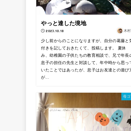
やっと達した境地
2023.10.18
木村
少し前からのことになりますが、自分の葛藤と
付きを記しておきたくて、投稿します。 夏休
み、幼稚園の子供たちの教育相談で、兄で年長
息子の担任の先生と対談して、年中時から思っ
いたことではあったが、息子はお友達との遊び
が...
母ゴ