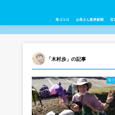
母ゴコロ
お母さん業界新聞
百
「木村歩」の記事
母ゴ