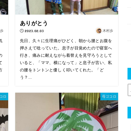
ありがとう
歩
2023.02.03
木村歩
気
先日、久々に生理痛がひどく、朝から腰とお腹を
押さえて唸っていた。息子が目覚めたので寝室へ
の
行き、痛みに耐えながら着替えを見守ろうとして
て
いると、「ママ、横になって」と息子が言い、私
方
の腰をトントンと優しく叩いてくれた。「ど
う？...
コロ
母ゴコロ