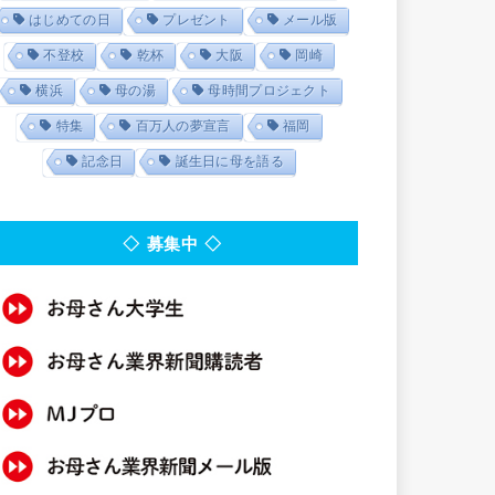
はじめての日
プレゼント
メール版
不登校
乾杯
大阪
岡崎
横浜
母の湯
母時間プロジェクト
特集
百万人の夢宣言
福岡
記念日
誕生日に母を語る
◇ 募集中 ◇