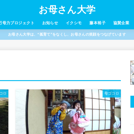
お母さん大学
万母力プロジェクト
お知らせ
イクシモ
藤本裕子
協賛企業
お母さん大学は、“孤育て”をなくし、お母さんの笑顔をつなげています
コロ
母ゴコロ