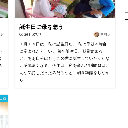
誕生日に母を想う
歩
2021.07.14
木村歩
７月１４日は、私の誕生日だ。 私は早朝４時台
い
に産まれたらしい。 毎年誕生日、朝目覚める
て
と、あぁ自分はもうこの世に誕生していたんだな
み
と感慨深くなる。今年は、私を産んだ瞬間母はど
んな気持ちだったのだろうと、朝食準備をしなが
ら...
コロ