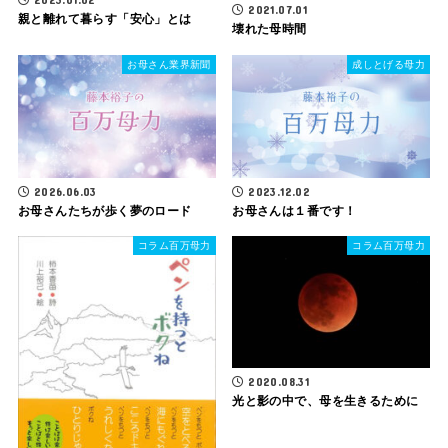
2021.07.01
親と離れて暮らす「安心」とは
壊れた母時間
お母さん業界新聞
成しとげる母力
2026.06.03
2023.12.02
お母さんたちが歩く夢のロード
お母さんは１番です！
コラム百万母力
コラム百万母力
2020.08.31
光と影の中で、母を生きるために