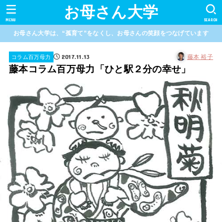
お母さん大学
MENU
SEARCH
お母さん大学は、“孤育て”をなくし、お母さんの笑顔をつなげています
2017.11.13
藤本 裕子
コラム百万母力
藤本コラム百万母力「ひと駅２分の幸せ」