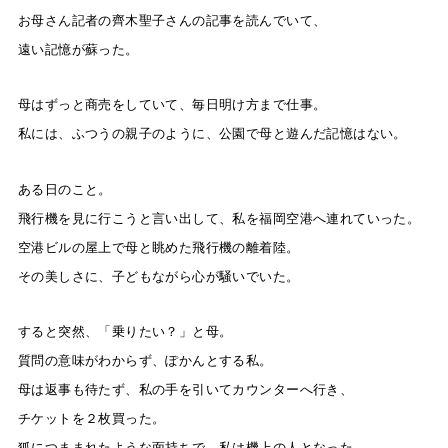
お母さん記者の齊木聖子さんの記事を読んでいて、
遠い記憶が蘇った。
母はずっと商売をしていて、毎日明け方まで仕事。
私には、ふつうの親子のように、公園で母と遊んだ記憶はない。
ある日のこと。
飛行機を見に行こうと言い出して、私を福岡空港へ連れていった。
空港ビルの屋上で母と眺めた飛行機の離着陸。
その美しさに、子どもながら心が騒いでいた。
すると突然、「乗りたい？」と母。
質問の意味がわからず、ぽかんとする私。
母は返事も待たず、私の手を引いてカウンターへ行き、
チケットを２枚買った。
狐につままれたような面持ちで、私は機上の人となった。