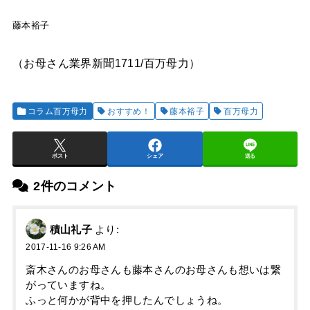
藤本裕子
（お母さん業界新聞1711/百万母力）
コラム百万母力
おすすめ！
藤本裕子
百万母力
ポスト
シェア
送る
2件のコメント
積山礼子
より:
2017-11-16 9:26 AM
斎木さんのお母さんも藤本さんのお母さんも想いは繋
がっていますね。
ふっと何かが背中を押したんでしょうね。