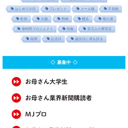
はじめての日
プレゼント
メール版
不登校
乾杯
大阪
岡崎
横浜
母の湯
母時間プロジェクト
特集
百万人の夢宣言
福岡
記念日
誕生日に母を語る
◇ 募集中 ◇