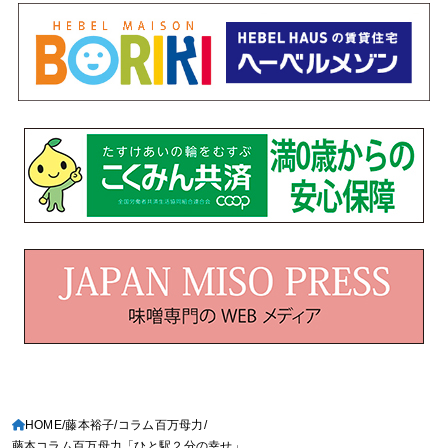
HOME
藤本裕子
コラム百万母力
藤本コラム百万母力「ひと駅２分の幸せ」