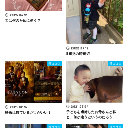
2025.04.12
力は何のために使う？
2022.04.19
5歳児の時短術
母ゴコロ
母ゴコロ
2021.07.04
2023.02.16
子どもを虐待したお母さんと私
映画は観ているだけがいい？
と、何が違うというのだろう
母ゴコロ
母ゴコロ