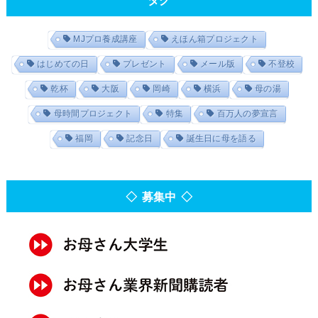
MJプロ養成講座
えほん箱プロジェクト
はじめての日
プレゼント
メール版
不登校
乾杯
大阪
岡崎
横浜
母の湯
母時間プロジェクト
特集
百万人の夢宣言
福岡
記念日
誕生日に母を語る
◇ 募集中 ◇