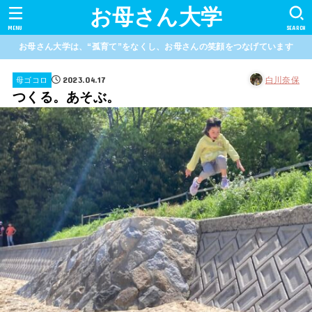
お母さん大学
MENU
SEARCH
お母さん大学は、“孤育て”をなくし、お母さんの笑顔をつなげています
2023.04.17
白川奈保
母ゴコロ
つくる。あそぶ。