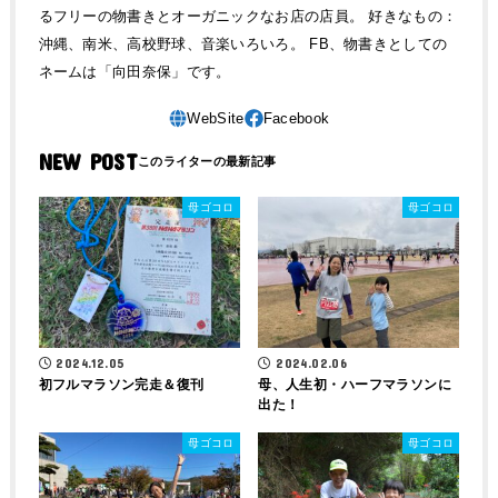
るフリーの物書きとオーガニックなお店の店員。 好きなもの：
沖縄、南米、高校野球、音楽いろいろ。 FB、物書きとしての
ネームは「向田奈保」です。
NEW POST
母ゴコロ
母ゴコロ
2024.12.05
2024.02.06
初フルマラソン完走＆復刊
母、人生初・ハーフマラソンに
出た！
母ゴコロ
母ゴコロ