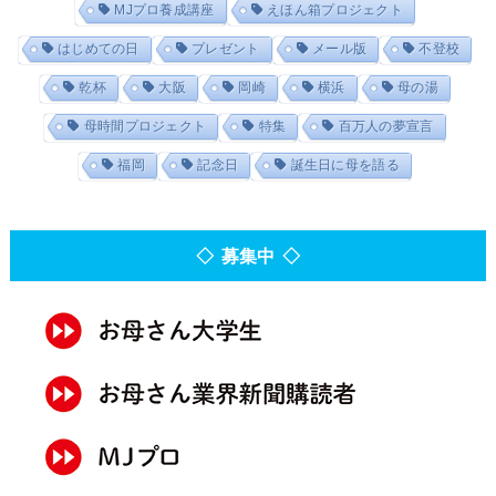
MJプロ養成講座
えほん箱プロジェクト
はじめての日
プレゼント
メール版
不登校
乾杯
大阪
岡崎
横浜
母の湯
母時間プロジェクト
特集
百万人の夢宣言
福岡
記念日
誕生日に母を語る
◇ 募集中 ◇