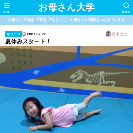
お母さん大学
MENU
SEARCH
お母さん大学は、“孤育て”をなくし、お母さんの笑顔をつなげています
2023.07.22
野中 文恵
母ゴコロ
夏休みスタート！