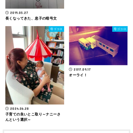
2019.05.27
長くなってきた、息子の暗号文
母ゴコロ
母ゴコロ
2017.09.17
オーライ！
2024.06.28
子育ての良いとこ取り～ナニーさ
んという選択～