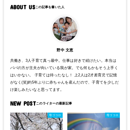
ABOUT US
野中 文恵
共働き、3人子育て真っ最中。仕事は好きで続けたい。本当は
パパの方が主夫が向いている我が家。でも何もかもそう上手く
はいかない。 子育ては待ったなし！ 上2人は2才差育児で記憶
がなく(笑)約5年ぶりに赤ちゃんを産んだので、子育てを少しだ
け楽しみたいなと思ってます。
NEW POST
母ゴコロ
母ゴコロ